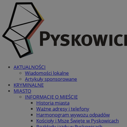
AKTUALNOŚCI
Wiadomości lokalne
Artykuły sponsorowane
KRYMINALNE
MIASTO
INFORMACJE O MIEŚCIE
Historia miasta
Ważne adresy i telefony
Harmonogram wywozu odpadów
Kościoły i Msze Święte w Pyskowicach
Rozkłady jazdy w Pyskowicach