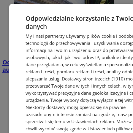
Odpowiedzialne korzystanie z Twoi
danych
My i nasi partnerzy używamy plików cookie i podob
technologii do przechowywania i uzyskiwania dostę
informacji na Twoim urządzeniu oraz do przetwarza
osobowych, takich jak Twój adres IP, unikalne identyf
Od 15 marca zmiany w trasie i rozkładzie
dane przeglądania, w celu wyświetlania spersonali
autobusu 707
reklam i treści, pomiaru reklam i treści, analizy odb
ulepszania usług.
Dostawcy stron trzecich (1910)
mog
przetwarzać Twoje dane w tych i innych celach, w t
wykorzystywać precyzyjne dane geolokalizacyjne i c
urządzenia. Twoje wybory dotyczą wyłącznie tej witr
Niektórzy dostawcy mogą opierać się na prawnie
uzasadnionym interesie zamiast na zgodzie; masz p
sprzeciwić się temu w
Ustawieniach reklam
. Możesz
chwili wycofać swoją zgodę w
Ustawieniach plików 