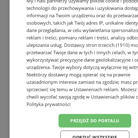
My i nasi partnerzy używamy plików cookie i podob
technologii do przechowywania i uzyskiwania dostę
informacji na Twoim urządzeniu oraz do przetwarza
osobowych, takich jak Twój adres IP, unikalne identyf
dane przeglądania, w celu wyświetlania spersonali
reklam i treści, pomiaru reklam i treści, analizy odb
ulepszania usług.
Dostawcy stron trzecich (1910)
mog
przetwarzać Twoje dane w tych i innych celach, w t
wykorzystywać precyzyjne dane geolokalizacyjne i c
Wakacyjny wypoczynek nad
urządzenia. Twoje wybory dotyczą wyłącznie tej witr
Bałtykiem w domkach
Niektórzy dostawcy mogą opierać się na prawnie
Szmaragdowe Morze
uzasadnionym interesie zamiast na zgodzie; masz p
sprzeciwić się temu w
Ustawieniach reklam
. Możesz
chwili wycofać swoją zgodę w
Ustawieniach plików 
Polityka prywatności
PRZEJDŹ DO PORTALU
ODRZUĆ WSZYSTKIE