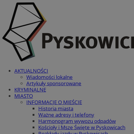
AKTUALNOŚCI
Wiadomości lokalne
Artykuły sponsorowane
KRYMINALNE
MIASTO
INFORMACJE O MIEŚCIE
Historia miasta
Ważne adresy i telefony
Harmonogram wywozu odpadów
Kościoły i Msze Święte w Pyskowicach
Rozkłady jazdy w Pyskowicach