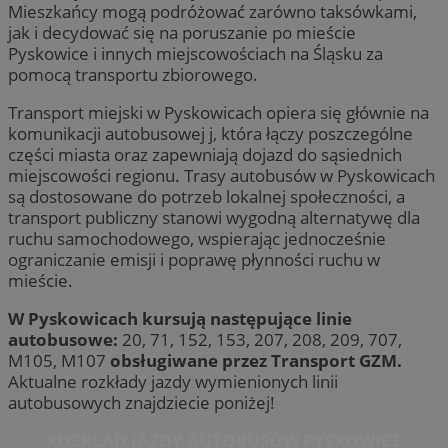
Mieszkańcy mogą podróżować zarówno taksówkami,
jak i decydować się na poruszanie po mieście
Pyskowice i innych miejscowościach na Śląsku za
pomocą transportu zbiorowego.
Transport miejski w Pyskowicach opiera się głównie na
komunikacji autobusowej j, która łączy poszczególne
części miasta oraz zapewniają dojazd do sąsiednich
miejscowości regionu. Trasy autobusów w Pyskowicach
są dostosowane do potrzeb lokalnej społeczności, a
transport publiczny stanowi wygodną alternatywę dla
ruchu samochodowego, wspierając jednocześnie
ograniczanie emisji i poprawę płynności ruchu w
mieście.
W Pyskowicach kursują następujące linie
autobusowe:
20, 71, 152, 153, 207, 208, 209, 707,
M105, M107
obsługiwane przez Transport GZM.
Aktualne rozkłady jazdy wymienionych linii
autobusowych znajdziecie poniżej!
ROZKŁAD JAZDY AUTOBUSÓW PYSKOWICE