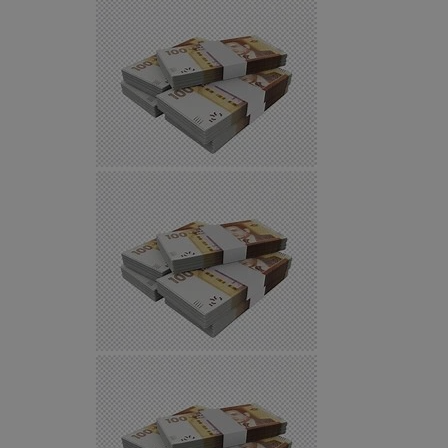
Provider
/
Okres
Nazwa
Domena
przechowyw
SessID
pyskowice.com.pl
1 rok
QeSessID
pyskowice.com.pl
1 rok
MvSessID
pyskowice.com.pl
1 rok
VISITOR_PRIVACY_METADATA
5 miesięcy
YouTube
tygodni
.youtube.com
Google Privacy Policy