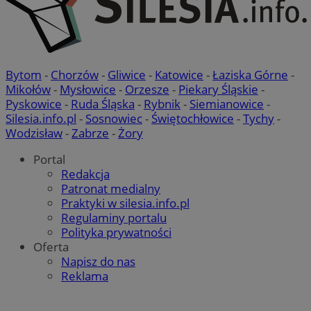
Bytom
-
Chorzów
-
Gliwice
-
Katowice
-
Łaziska Górne
-
Mikołów
-
Mysłowice
-
Orzesze
-
Piekary Śląskie
-
Pyskowice
-
Ruda Śląska
-
Rybnik
-
Siemianowice
-
Silesia.info.pl
-
Sosnowiec
-
Świętochłowice
-
Tychy
-
__cf_bm
29 minut 
Cloudflare Inc.
sekund
.x.com
Wodzisław
-
Zabrze
-
Żory
Portal
Redakcja
Patronat medialny
Praktyki w silesia.info.pl
Regulaminy portalu
Polityka prywatności
Oferta
Napisz do nas
Reklama