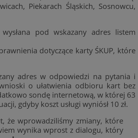
icach, Piekarach Śląskich, Sosnowcu,
ywania
Opis
formacji o tym, jak
wej, na przykład
leClick (którego
wysłana pod wskazany adres listem
godnie
y wiadomości o
a, czy przeglądarka
h. Informacje te
ookie.
trony internetowej
 Doubleclick i
prawnienia dotyczące karty ŚKUP, które
 użytkownik
a zaangażowania
 oraz wszelkie
ową, pomagając
 zobaczyć przed
lizować wydajność
Tube w celu
zany adres w odpowiedzi na pytania i
nalytics do
.
nioski o ułatwienia odbioru kart bez
ube, aby śledzić
ny do śledzenia i
ów z YouTube
atkowo sondę internetową, w której 63
mat interakcji
reślić, czy
ny internetowej w
y starej wersji
uacji, gdyby koszt usługi wyniósł 10 zł.
gle Universal
a serii produktów
 powszechnie
asie rzeczywistym
kt, że wprowadziliśmy zmiany, które
ik cookie służy do
zez przypisanie
iem wynika wprost z dialogu, który
tora klienta. Jest
wdrażaniem funkcji
 witrynie i służy
ontrolować, które
cych, sesji i
ą wyświetlane