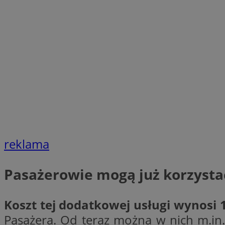
SessID
QeSessID
MvSessID
VISITOR_PRIVACY_
CookieScriptConse
reklama
__cf_bm
Pasażerowie mogą już korzysta
__cf_bm
Koszt tej dodatkowej usługi wynosi 1
Pasażera. Od teraz można w nich m.in.