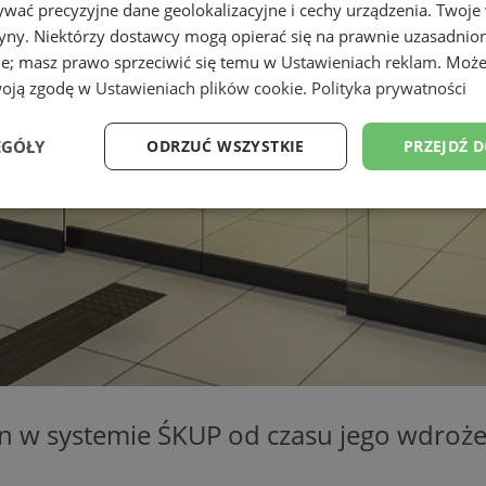
wać precyzyjne dane geolokalizacyjne i cechy urządzenia. Twoje
tryny. Niektórzy dostawcy mogą opierać się na prawnie uzasadnio
ie; masz prawo sprzeciwić się temu w
Ustawieniach reklam
. Może
woją zgodę w
Ustawieniach plików cookie
.
Polityka prywatności
EGÓŁY
ODRZUĆ WSZYSTKIE
PRZEJDŹ 
Wydajność
Targetowanie
Funkcjonalność
Ni
ezbędne
Wydajność
Targetowanie
Funkcjonalność
Niesklasyfikow
ie umożliwiają korzystanie z podstawowych funkcji strony internetowej, takich jak log
Bez niezbędnych plików cookie nie można prawidłowo korzystać ze strony internetowe
an w systemie ŚKUP od czasu jego wdroże
Provider
/
Okres
Opis
Domena
przechowywania