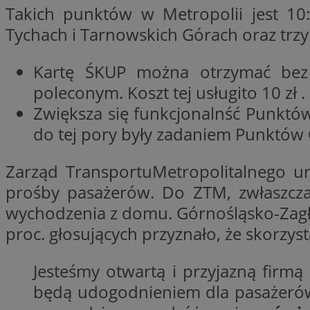
Takich punktów w Metropolii jest 10
Nazwa
Nazwa
Tychach i Tarnowskich Górach oraz trz
ustat_y6rnhl0sgwc
Nazwa
ustat_qtixygjb9ub
ustat_gid
test_cookie
Kartę ŚKUP można otrzymać bez
__Secure-YNID
poleconym. Koszt tej usługito 10 zł .
ustat_ucijhkzXjde3
IDE
Zwiększa się funkcjonalnść Punktów
ustat_9myf32XcXje
__eoi
do tej pory były zadaniem Punktów 
ustat_e1fXggjnd6q
ustat_ugr1v6n1xr
YSC
Zarząd TransportuMetropolitalnego u
_ga_KRG642HW80
ustat_0qdml9jpb4p
prośby pasażerów. Do ZTM, zwłaszcza
ustat_a7pd4yq9deX
VISITOR_INFO1_LIV
__gpi
wychodzenia z domu. Górnośląsko-Zagł
ustat_icx3j72fr3j1j
proc. głosujących przyznało, że skorzyst
ustat_h2aqrz9xfljy
_ga
_fbp
Jesteśmy otwartą i przyjazną firmą
będą udogodnieniem dla pasażerów.
__Secure-
ROLLOUT_TOKEN