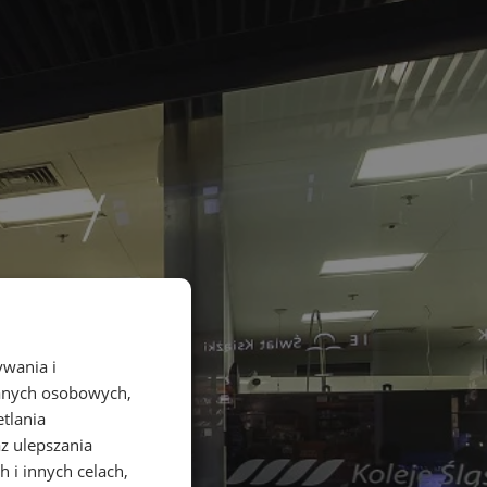
ywania i
danych osobowych,
etlania
az ulepszania
 i innych celach,