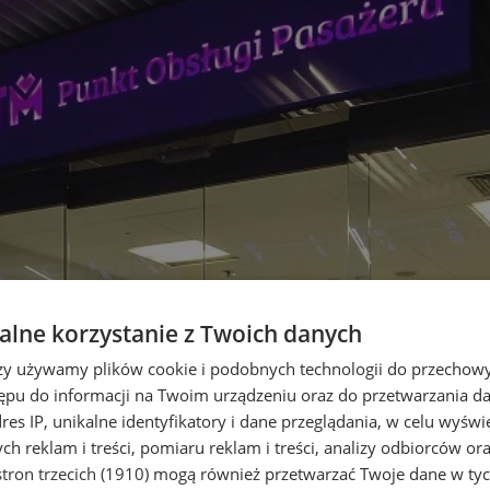
lne korzystanie z Twoich danych
rzy używamy plików cookie i podobnych technologii do przechow
ępu do informacji na Twoim urządzeniu oraz do przetwarzania 
dres IP, unikalne identyfikatory i dane przeglądania, w celu wyświ
h reklam i treści, pomiaru reklam i treści, analizy odbiorców or
tron trzecich (1910)
mogą również przetwarzać Twoje dane w tych