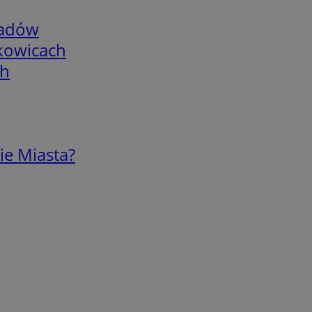
adów
skowicach
ch
ie Miasta?