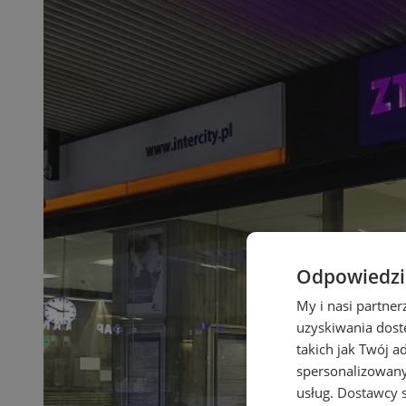
Odpowiedzia
My i nasi partne
uzyskiwania dost
takich jak Twój a
spersonalizowanyc
usług.
Dostawcy s