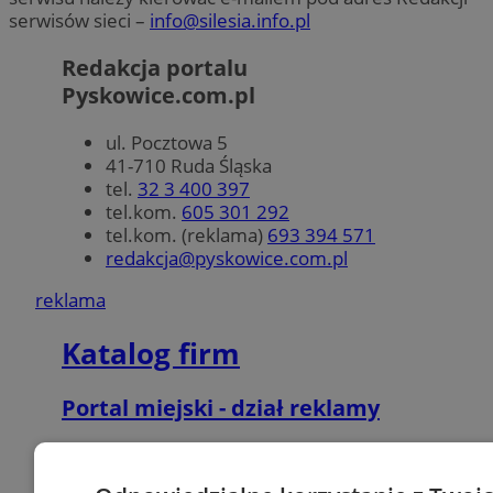
serwisów sieci –
info@silesia.info.pl
Redakcja portalu
Pyskowice.com.pl
ul. Pocztowa 5
41-710 Ruda Śląska
tel.
32 3 400 397
tel.kom.
605 301 292
tel.kom. (reklama)
693 394 571
redakcja@pyskowice.com.pl
reklama
Katalog firm
Portal miejski - dział reklamy
Agencje reklamowe, PR