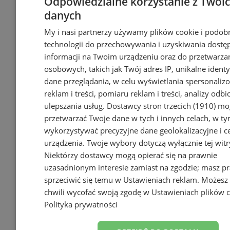
Odpowiedzialne korzystanie z Twoi
danych
My i nasi partnerzy używamy plików cookie i podob
technologii do przechowywania i uzyskiwania dostę
informacji na Twoim urządzeniu oraz do przetwarza
osobowych, takich jak Twój adres IP, unikalne identyf
dane przeglądania, w celu wyświetlania spersonali
reklam i treści, pomiaru reklam i treści, analizy odb
ulepszania usług.
Dostawcy stron trzecich (1910)
mog
reklama
przetwarzać Twoje dane w tych i innych celach, w t
wykorzystywać precyzyjne dane geolokalizacyjne i c
Tworzenie stron www -
urządzenia. Twoje wybory dotyczą wyłącznie tej witr
Pyskowice
Niektórzy dostawcy mogą opierać się na prawnie
reklama
uzasadnionym interesie zamiast na zgodzie; masz p
sprzeciwić się temu w
Ustawieniach reklam
. Możesz
reklama
chwili wycofać swoją zgodę w
Ustawieniach plików 
Polityka prywatności
Ogłoszenia