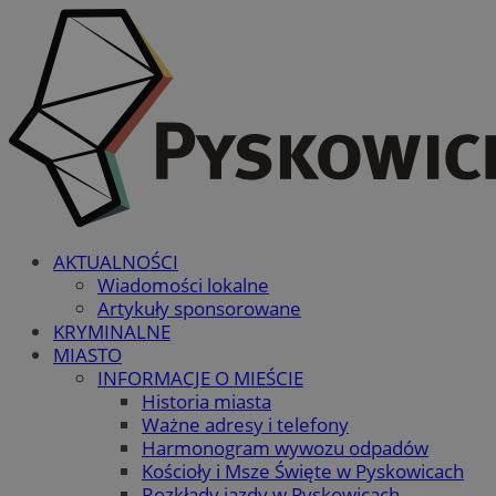
AKTUALNOŚCI
Wiadomości lokalne
Artykuły sponsorowane
KRYMINALNE
MIASTO
INFORMACJE O MIEŚCIE
Historia miasta
Ważne adresy i telefony
Harmonogram wywozu odpadów
Kościoły i Msze Święte w Pyskowicach
Rozkłady jazdy w Pyskowicach