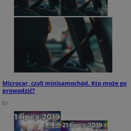
Microcar, czyli minisamochód. Kto może go
prowadzić?
51