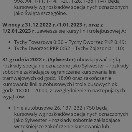
998, A4, T-11, T-14, T-20, T-26, T-38 i T-47 będą
kursowały wg rozkładów specjalnych oznaczonych
jako Święta szczególne.
W nocy z 31.12.2022 r./1.01.2023 r. oraz z
1/2.01.2023 r.
zawiesza się kursy linii trolejbusowej A:
Tychy Towarowa 0:30 – Tychy Dworzec PKP 0:49;
Tychy Dworzec PKP 0:52 – Tychy Zajezdnia 1:10;
31 grudnia 2022 r. (Sylwester)
obowiązywać będą
rozkłady specjalne oznaczone jako Sylwester – rozkłady
sobotnie zakładające ograniczenie kursowania linii
tramwajowych od godz. 18:00 oraz zakończenie
kursowania linii autobusowych i trolejbusowych ok.
godz. 18:00 – 20:00, z uwzględnieniem następujących
wyjątków:
linie autobusowe 26, 137, 232 i 750 będą
kursowały wg rozkładów specjalnych oznaczonych
jako Sylwester – rozkłady sobotnie zakładające
wcześniejsze zakończenie kursowania lub