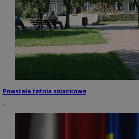
Powstała tężnia solankowa
7