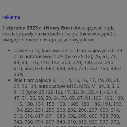
reklama
1 stycznia 2023 r. (Nowy Rok)
obowiązywać będą
rozkłady jazdy na niedziele i święta (niewakacyjne) z
uwzględnieniem następujących wyjątków:
zawiesza się kursowanie linii tramwajowych 0 i 23
oraz autobusowych 2A (tylko 25.12), 26, 61, 71,
88, 90, 116, 140, 142, 200, 220, 230, 232, 250,
610, 662, 676, 687, 688, 693, 721, 722, 750, 835 i
959;
linie tramwajowe 9, 11, 14, 15, 16, 17, 19, 20, 21,
22, 26 i 34, autobusowe M15, M28, M104, 3, 5, 6,
8, 12 (tylko 25 i 26.12), 17, 32, 34, 35, 41, 42, 46,
47, 51, 55, 58, 59, 64, 73, 85, 87, 91, 100, 106, 109,
115, 130, 134, 153, 160, 160S, 180, 186, 191, 193,
194, 223, 231, 259, 260, 292, 296, 297, 600, 614,
615, 616, 617, 671, 689, 692, 695, 699, 723, 739,
743, 780, 791, 807, 840, 910, 913, 930, 937, 973,