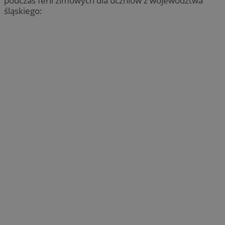
podczas ferii zimowych dla uczniów z województwa
śląskiego: