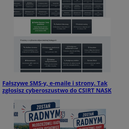
Fałszywe SMS-y, e-maile i strony. Tak
zgłosisz cyberoszustwo do CSIRT NASK