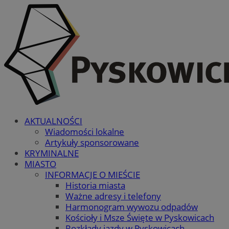
AKTUALNOŚCI
Wiadomości lokalne
Artykuły sponsorowane
KRYMINALNE
MIASTO
INFORMACJE O MIEŚCIE
Historia miasta
Ważne adresy i telefony
Harmonogram wywozu odpadów
Kościoły i Msze Święte w Pyskowicach
Rozkłady jazdy w Pyskowicach