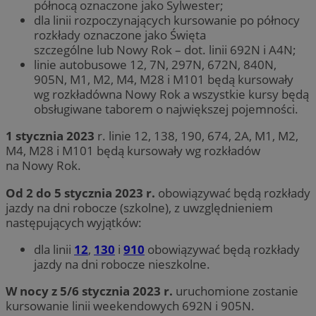
północą oznaczone jako Sylwester;
dla linii rozpoczynających kursowanie po północy
rozkłady oznaczone jako Święta
szczególne lub Nowy Rok – dot. linii 692N i A4N;
linie autobusowe 12, 7N, 297N, 672N, 840N,
905N, M1, M2, M4, M28 i M101 będą kursowały
wg rozkładówna Nowy Rok a wszystkie kursy będą
obsługiwane taborem o największej pojemności.
1 stycznia 2023
r. linie 12, 138, 190, 674, 2A, M1, M2,
M4, M28 i M101 będą kursowały wg rozkładów
na Nowy Rok.
Od 2 do 5 stycznia 2023 r.
obowiązywać będą rozkłady
jazdy na dni robocze (szkolne), z uwzględnieniem
następujących wyjątków:
dla linii
12
,
130
i
910
obowiązywać będą rozkłady
jazdy na dni robocze nieszkolne.
W nocy z 5/6 stycznia 2023 r.
uruchomione zostanie
kursowanie linii weekendowych 692N i 905N.