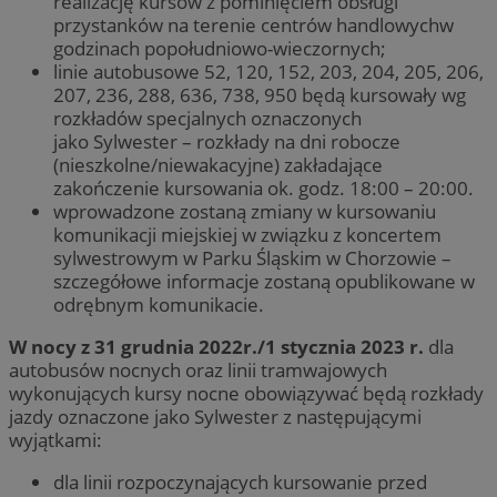
realizację kursów z pominięciem obsługi
przystanków na terenie centrów handlowychw
godzinach popołudniowo-wieczornych;
linie autobusowe 52, 120, 152, 203, 204, 205, 206,
207, 236, 288, 636, 738, 950 będą kursowały wg
rozkładów specjalnych oznaczonych
jako Sylwester – rozkłady na dni robocze
(nieszkolne/niewakacyjne) zakładające
zakończenie kursowania ok. godz. 18:00 – 20:00.
wprowadzone zostaną zmiany w kursowaniu
komunikacji miejskiej w związku z koncertem
sylwestrowym w Parku Śląskim w Chorzowie –
szczegółowe informacje zostaną opublikowane w
odrębnym komunikacie.
W nocy z 31 grudnia 2022r./1 stycznia 2023 r.
dla
autobusów nocnych oraz linii tramwajowych
wykonujących kursy nocne obowiązywać będą rozkłady
jazdy oznaczone jako Sylwester z następującymi
wyjątkami:
dla linii rozpoczynających kursowanie przed