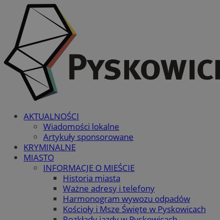
AKTUALNOŚCI
Wiadomości lokalne
Artykuły sponsorowane
KRYMINALNE
MIASTO
INFORMACJE O MIEŚCIE
Historia miasta
Ważne adresy i telefony
Harmonogram wywozu odpadów
Kościoły i Msze Święte w Pyskowicach
Rozkłady jazdy w Pyskowicach