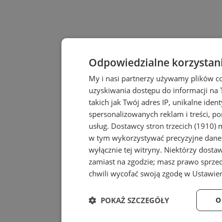
Odpowiedzialne korzystan
My i nasi partnerzy używamy plików c
uzyskiwania dostępu do informacji na
takich jak Twój adres IP, unikalne iden
spersonalizowanych reklam i treści, po
usług.
Dostawcy stron trzecich (1910)
m
w tym wykorzystywać precyzyjne dane 
wyłącznie tej witryny. Niektórzy dost
zamiast na zgodzie; masz prawo sprze
chwili wycofać swoją zgodę w
Ustawien
POKAŻ SZCZEGÓŁY
O