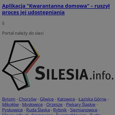
Aplikacja "Kwarantanna domowa" – ruszył
proces jej udostępniania
5
Portal należy do sieci
Bytom
-
Chorzów
-
Gliwice
-
Katowice
-
Łaziska Górne
-
Mikołów
-
Mysłowice
-
Orzesze
-
Piekary Śląskie
-
Pyskowice
-
Ruda Śląska
-
Rybnik
-
Siemianowice
-