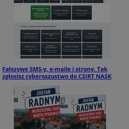
Fałszywe SMS-y, e-maile i strony. Tak
zgłosisz cyberoszustwo do CSIRT NASK