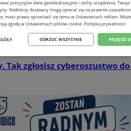
wać precyzyjne dane geolokalizacyjne i cechy urządzenia. Twoje
tryny. Niektórzy dostawcy mogą opierać się na prawnie uzasadnio
ie; masz prawo sprzeciwić się temu w
Ustawieniach reklam
. Może
woją zgodę w
Ustawieniach plików cookie
.
Polityka prywatności
EGÓŁY
ODRZUĆ WSZYSTKIE
PRZEJDŹ 
Wydajność
Targetowanie
Funkcjonalność
Ni
y. Tak zgłosisz cyberoszustwo d
ezbędne
Wydajność
Targetowanie
Funkcjonalność
Niesklasyfikow
ie umożliwiają korzystanie z podstawowych funkcji strony internetowej, takich jak log
Bez niezbędnych plików cookie nie można prawidłowo korzystać ze strony internetowe
Provider
/
Okres
Opis
Domena
przechowywania