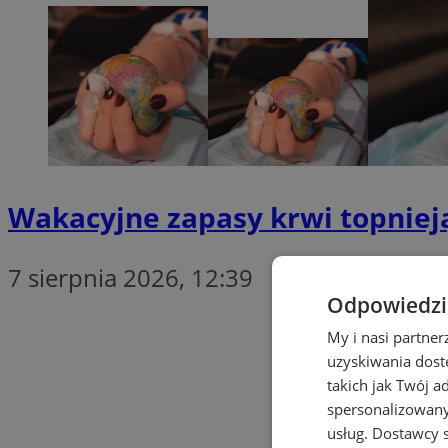
Wakacyjne zapasy krwi topniej
7 sierpnia 2026, 12:39
Odpowiedzia
My i nasi partne
uzyskiwania dost
takich jak Twój a
spersonalizowanyc
usług.
Dostawcy s