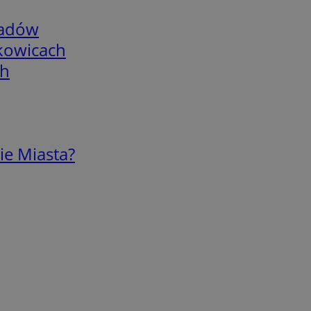
adów
skowicach
ch
ie Miasta?