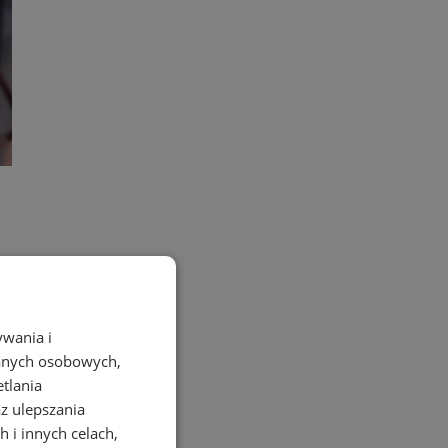
ywania i
danych osobowych,
etlania
az ulepszania
 i innych celach,