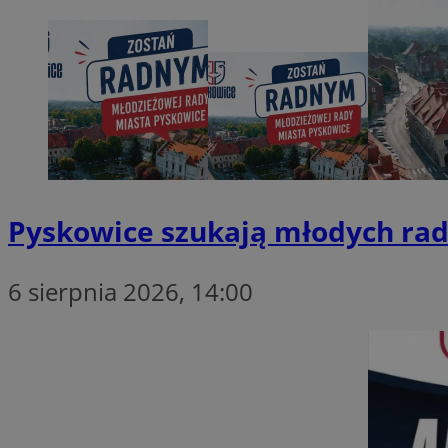
SessID
QeSessID
MvSessID
VISITOR_PRIVACY_
CookieScriptConse
Pyskowice szukają młodych rad
6 sierpnia 2026, 14:00
__cf_bm
__cf_bm