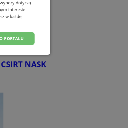
 wybory dotyczą
nym interesie
sz w każdej
DO PORTALU
esklasyfikowane
o CSIRT NASK
ane
owanie użytkownika i
j.