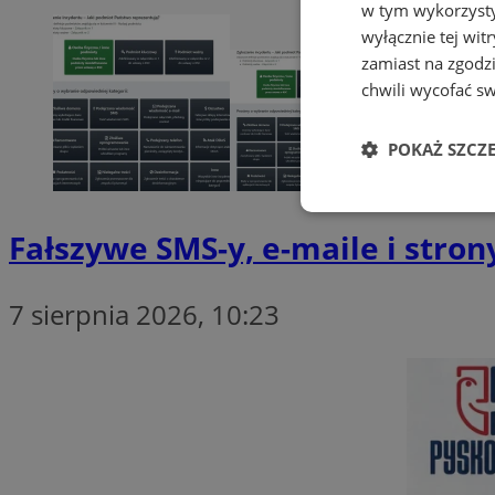
w tym wykorzysty
wyłącznie tej wi
zamiast na zgodz
chwili wycofać s
POKAŻ SZCZ
Niezbędne
Fałszywe SMS-y, e-maile i stron
7 sierpnia 2026, 10:23
Ni
Niezbędne pliki cook
zarządzanie kontem. 
Nazwa