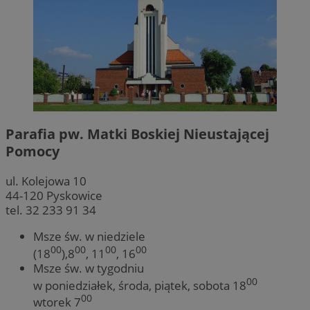
Parafia pw. Matki Boskiej Nieustającej
Pomocy
ul. Kolejowa 10
44-120 Pyskowice
tel. 32 233 91 34
Msze św. w niedziele
00
00
00
00
(18
),8
, 11
, 16
Msze św. w tygodniu
00
w poniedziałek, środa, piątek, sobota 18
00
wtorek 7