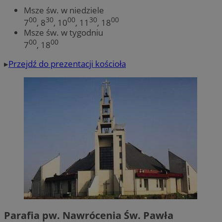
Msze św. w niedziele
00
30
00
30
00
7
, 8
, 10
, 11
, 18
Msze św. w tygodniu
00
00
7
, 18
▸
Przejdź do prezentacji kościoła
Parafia pw. Nawrócenia Św. Pawła