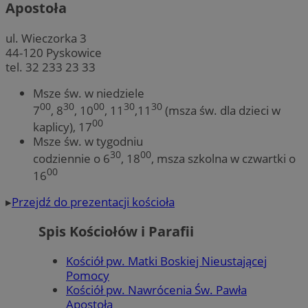
Apostoła
ul. Wieczorka 3
44-120 Pyskowice
tel. 32 233 23 33
Msze św. w niedziele
00
30
00
30
30
7
, 8
, 10
, 11
,11
(msza św. dla dzieci w
00
kaplicy), 17
Msze św. w tygodniu
30
00
codziennie o 6
, 18
, msza szkolna w czwartki o
00
16
▸
Przejdź do prezentacji kościoła
Spis Kościołów i Parafii
Kościół pw. Matki Boskiej Nieustającej
Pomocy
Kościół pw. Nawrócenia Św. Pawła
Apostoła