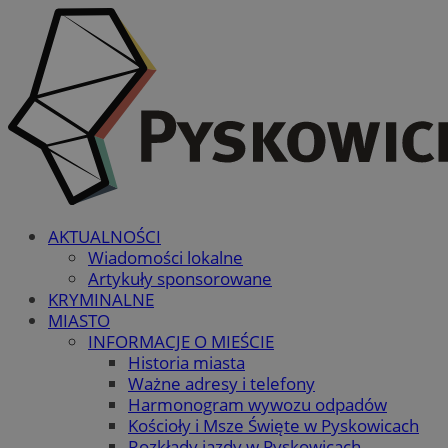
AKTUALNOŚCI
Wiadomości lokalne
Artykuły sponsorowane
KRYMINALNE
MIASTO
INFORMACJE O MIEŚCIE
Historia miasta
Ważne adresy i telefony
Harmonogram wywozu odpadów
Kościoły i Msze Święte w Pyskowicach
Rozkłady jazdy w Pyskowicach