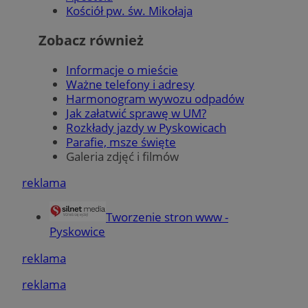
Kościół pw. św. Mikołaja
Zobacz również
Informacje o mieście
Ważne telefony i adresy
Harmonogram wywozu odpadów
Jak załatwić sprawę w UM?
Rozkłady jazdy w Pyskowicach
Parafie, msze święte
Galeria zdjęć i filmów
reklama
Tworzenie stron www -
Pyskowice
reklama
reklama