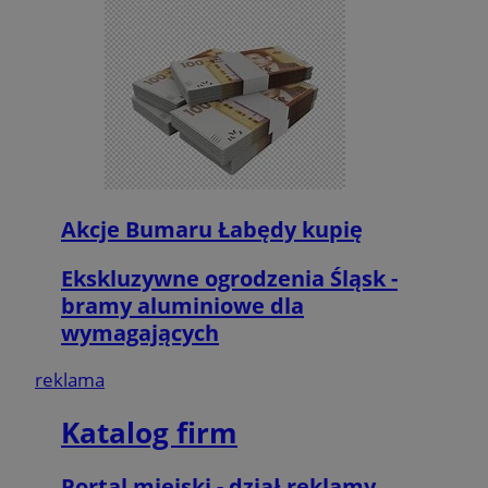
Akcje Bumaru Łabędy kupię
Ekskluzywne ogrodzenia Śląsk -
bramy aluminiowe dla
wymagających
reklama
Katalog firm
Portal miejski - dział reklamy