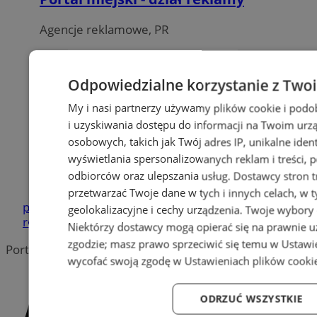
Agencje reklamowe, PR
Odpowiedzialne korzystanie z Two
My i nasi partnerzy używamy plików cookie i pod
i uzyskiwania dostępu do informacji na Twoim urz
osobowych, takich jak Twój adres IP, unikalne ident
wyświetlania spersonalizowanych reklam i treści, po
odbiorców oraz ulepszania usług.
Dostawcy stron t
przetwarzać Twoje dane w tych i innych celach, w
policja
Bezpieczeństwo
ZUS
Kradzież
pomoc
wydarzenia
geolokalizacyjne i cechy urządzenia. Twoje wybory 
reklama
Niektórzy dostawcy mogą opierać się na prawnie u
zgodzie; masz prawo sprzeciwić się temu w
Ustawi
Portal należy do sieci
wycofać swoją zgodę w
Ustawieniach plików cooki
ODRZUĆ WSZYSTKIE