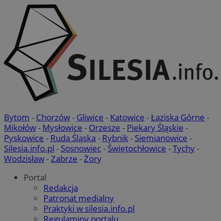
Bytom
-
Chorzów
-
Gliwice
-
Katowice
-
Łaziska Górne
-
Mikołów
-
Mysłowice
-
Orzesze
-
Piekary Śląskie
-
Pyskowice
-
Ruda Śląska
-
Rybnik
-
Siemianowice
-
Silesia.info.pl
-
Sosnowiec
-
Świętochłowice
-
Tychy
-
Wodzisław
-
Zabrze
-
Żory
Portal
Redakcja
Patronat medialny
Praktyki w silesia.info.pl
Regulaminy portalu