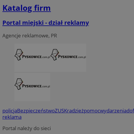
Katalog firm
Portal miejski - dział reklamy
Agencje reklamowe, PR
policja
Bezpieczeństwo
ZUS
Kradzież
pomoc
wydarzenia
do
reklama
Portal należy do sieci