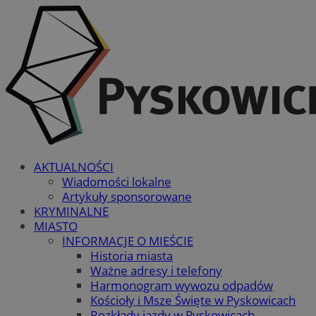
AKTUALNOŚCI
Wiadomości lokalne
Artykuły sponsorowane
KRYMINALNE
MIASTO
INFORMACJE O MIEŚCIE
Historia miasta
Ważne adresy i telefony
Harmonogram wywozu odpadów
Kościoły i Msze Święte w Pyskowicach
Rozkłady jazdy w Pyskowicach