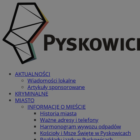
AKTUALNOŚCI
Wiadomości lokalne
Artykuły sponsorowane
KRYMINALNE
MIASTO
INFORMACJE O MIEŚCIE
Historia miasta
Ważne adresy i telefony
Harmonogram wywozu odpadów
Kościoły i Msze Święte w Pyskowicach
Rozkłady jazdy w Pyskowicach