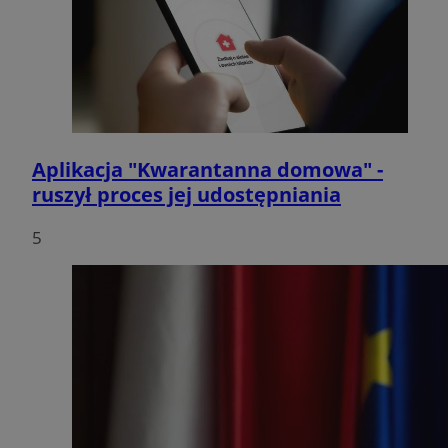
Aplikacja "Kwarantanna domowa" -
ruszył proces jej udostępniania
5