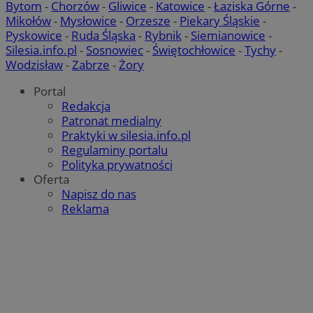
Bytom
-
Chorzów
-
Gliwice
-
Katowice
-
Łaziska Górne
-
Mikołów
-
Mysłowice
-
Orzesze
-
Piekary Śląskie
-
Pyskowice
-
Ruda Śląska
-
Rybnik
-
Siemianowice
-
Silesia.info.pl
-
Sosnowiec
-
Świętochłowice
-
Tychy
-
Wodzisław
-
Zabrze
-
Żory
Portal
Redakcja
Patronat medialny
Praktyki w silesia.info.pl
Regulaminy portalu
Polityka prywatności
Oferta
Napisz do nas
Reklama