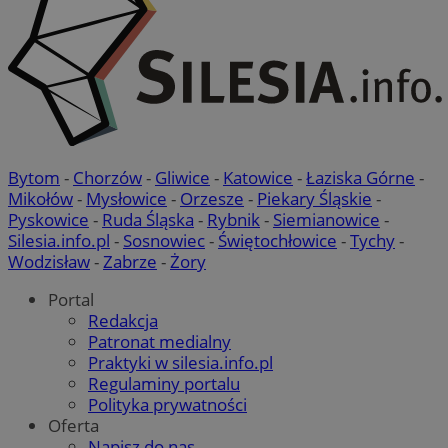
Bytom
-
Chorzów
-
Gliwice
-
Katowice
-
Łaziska Górne
-
Mikołów
-
Mysłowice
-
Orzesze
-
Piekary Śląskie
-
Pyskowice
-
Ruda Śląska
-
Rybnik
-
Siemianowice
-
Silesia.info.pl
-
Sosnowiec
-
Świętochłowice
-
Tychy
-
Wodzisław
-
Zabrze
-
Żory
Portal
Redakcja
Patronat medialny
Praktyki w silesia.info.pl
Regulaminy portalu
Polityka prywatności
Oferta
Napisz do nas