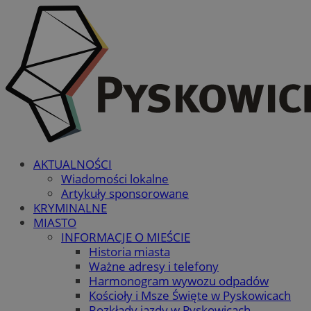
AKTUALNOŚCI
Wiadomości lokalne
Artykuły sponsorowane
KRYMINALNE
MIASTO
INFORMACJE O MIEŚCIE
Historia miasta
Ważne adresy i telefony
Harmonogram wywozu odpadów
Kościoły i Msze Święte w Pyskowicach
Rozkłady jazdy w Pyskowicach