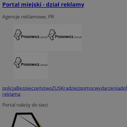
Portal miejski - dział reklamy
Agencje reklamowe, PR
policja
Bezpieczeństwo
ZUS
Kradzież
pomoc
wydarzenia
do
reklama
Portal należy do sieci