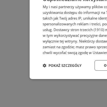
My i nasi partnerzy używamy plików c
uzyskiwania dostępu do informacji na
takich jak Twój adres IP, unikalne iden
spersonalizowanych reklam i treści, po
usług.
Dostawcy stron trzecich (1910)
m
w tym wykorzystywać precyzyjne dane 
wyłącznie tej witryny. Niektórzy dost
zamiast na zgodzie; masz prawo sprze
chwili wycofać swoją zgodę w
Ustawien
POKAŻ SZCZEGÓŁY
O
Niezbędne
Wydajność