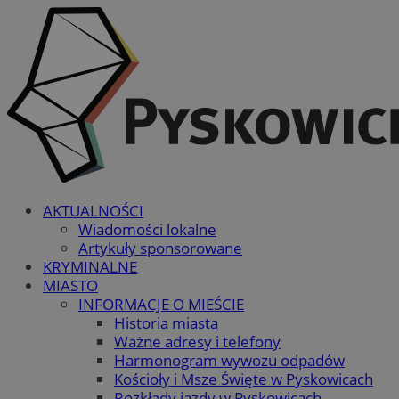
AKTUALNOŚCI
Wiadomości lokalne
Artykuły sponsorowane
KRYMINALNE
MIASTO
INFORMACJE O MIEŚCIE
Historia miasta
Ważne adresy i telefony
Harmonogram wywozu odpadów
Kościoły i Msze Święte w Pyskowicach
Rozkłady jazdy w Pyskowicach