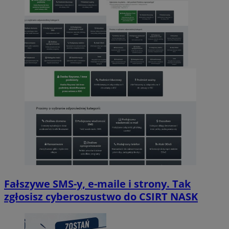
Fałszywe SMS-y, e-maile i strony. Tak
zgłosisz cyberoszustwo do CSIRT NASK