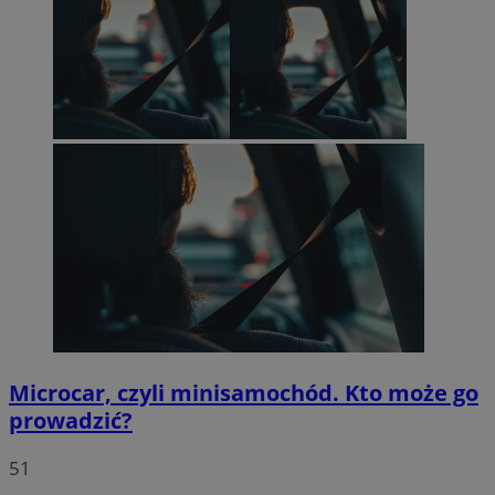
Microcar, czyli minisamochód. Kto może go
prowadzić?
51