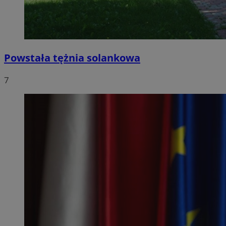
Powstała tężnia solankowa
7