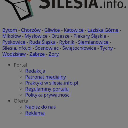
Bytom
-
Chorzów
-
Gliwice
-
Katowice
-
Łaziska Górne
-
Mikołów
-
Mysłowice
-
Orzesze
-
Piekary Śląskie
-
Pyskowice
-
Ruda Śląska
-
Rybnik
-
Siemianowice
-
Silesia.info.pl
-
Sosnowiec
-
Świętochłowice
-
Tychy
-
Wodzisław
-
Zabrze
-
Żory
Portal
Redakcja
Patronat medialny
Praktyki w silesia.info.pl
Regulaminy portalu
Polityka prywatności
Oferta
Napisz do nas
Reklama