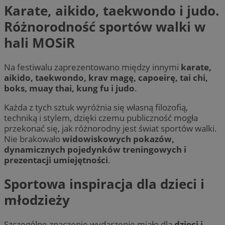
Karate, aikido, taekwondo i judo.
Różnorodność sportów walki w
hali MOSiR
Na festiwalu zaprezentowano między innymi
karate,
aikido, taekwondo, krav magę, capoeirę, tai chi,
boks, muay thai, kung fu i judo
.
Każda z tych sztuk wyróżnia się własną filozofią,
techniką i stylem, dzięki czemu publiczność mogła
przekonać się, jak różnorodny jest świat sportów walki.
Nie brakowało
widowiskowych pokazów,
dynamicznych pojedynków treningowych i
prezentacji umiejętności
.
Sportowa inspiracja dla dzieci i
młodzieży
Szczególne znaczenie wydarzenie miało dla
dzieci i