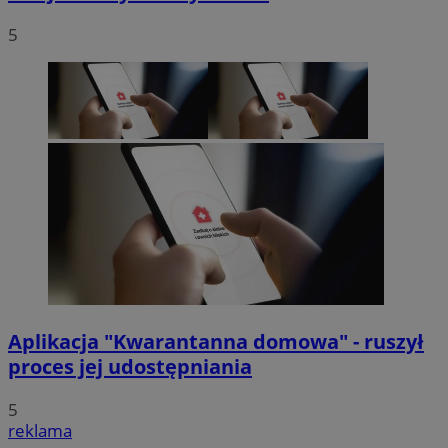
5
Aplikacja "Kwarantanna domowa" - ruszył
proces jej udostępniania
5
reklama