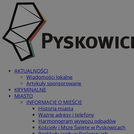
AKTUALNOŚCI
Wiadomości lokalne
Artykuły sponsorowane
KRYMINALNE
MIASTO
INFORMACJE O MIEŚCIE
Historia miasta
Ważne adresy i telefony
Harmonogram wywozu odpadów
Kościoły i Msze Święte w Pyskowicach
Rozkłady jazdy w Pyskowicach