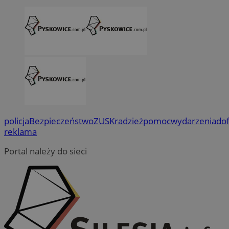
policja
Bezpieczeństwo
ZUS
Kradzież
pomoc
wydarzenia
do
reklama
Portal należy do sieci