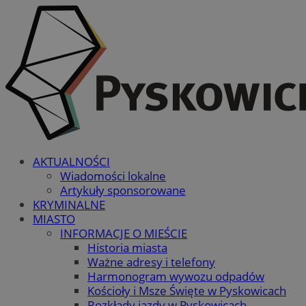
AKTUALNOŚCI
Wiadomości lokalne
Artykuły sponsorowane
KRYMINALNE
MIASTO
INFORMACJE O MIEŚCIE
Historia miasta
Ważne adresy i telefony
Harmonogram wywozu odpadów
Kościoły i Msze Święte w Pyskowicach
Rozkłady jazdy w Pyskowicach