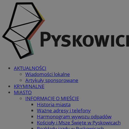
AKTUALNOŚCI
Wiadomości lokalne
Artykuły sponsorowane
KRYMINALNE
MIASTO
INFORMACJE O MIEŚCIE
Historia miasta
Ważne adresy i telefony
Harmonogram wywozu odpadów
Kościoły i Msze Święte w Pyskowicach
Rozkłady jazdy w Pyskowicach