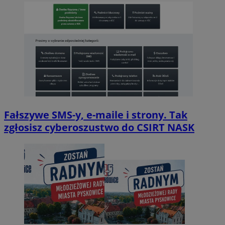
Fałszywe SMS-y, e-maile i strony. Tak
zgłosisz cyberoszustwo do CSIRT NASK