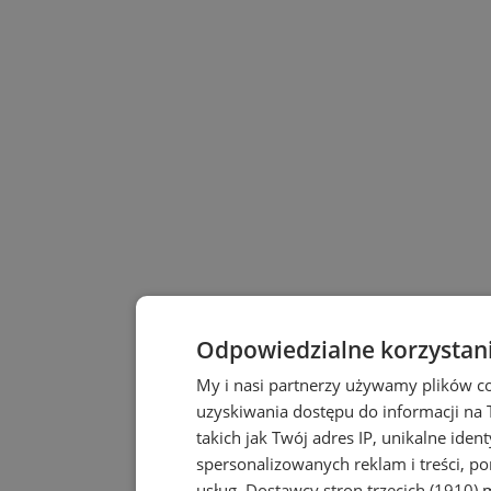
Odpowiedzialne korzystan
My i nasi partnerzy używamy plików c
uzyskiwania dostępu do informacji na
takich jak Twój adres IP, unikalne iden
spersonalizowanych reklam i treści, po
usług.
Dostawcy stron trzecich (1910)
m