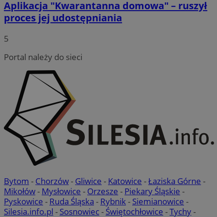
Aplikacja "Kwarantanna domowa" – ruszył
proces jej udostępniania
5
Portal należy do sieci
Bytom
-
Chorzów
-
Gliwice
-
Katowice
-
Łaziska Górne
-
Mikołów
-
Mysłowice
-
Orzesze
-
Piekary Śląskie
-
Pyskowice
-
Ruda Śląska
-
Rybnik
-
Siemianowice
-
Silesia.info.pl
-
Sosnowiec
-
Świętochłowice
-
Tychy
-