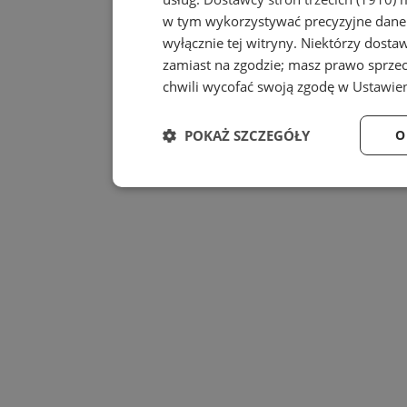
w tym wykorzystywać precyzyjne dane 
wyłącznie tej witryny. Niektórzy dost
zamiast na zgodzie; masz prawo sprze
chwili wycofać swoją zgodę w
Ustawien
POKAŻ SZCZEGÓŁY
O
Niezbędne
Wydajność
Niezbędne
Wydajność
Niezbędne pliki cookie umożliwiają korzystanie z
zarządzanie kontem. Bez niezbędnych plików cook
Provider
/
Nazwa