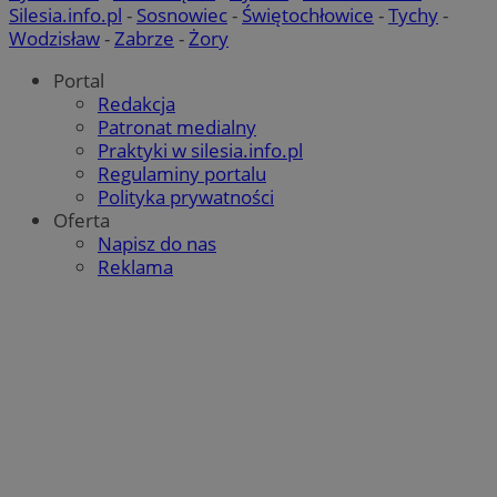
Silesia.info.pl
-
Sosnowiec
-
Świętochłowice
-
Tychy
-
Wodzisław
-
Zabrze
-
Żory
Portal
Redakcja
Patronat medialny
Praktyki w silesia.info.pl
Regulaminy portalu
Polityka prywatności
Oferta
Napisz do nas
Reklama