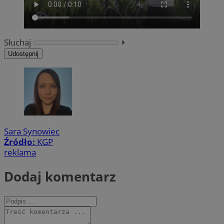
Słuchaj
⏵︎
Udostępnij
Sara Synowiec
Źródło:
KGP
reklama
Dodaj komentarz