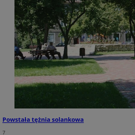
Powstała tężnia solankowa
7