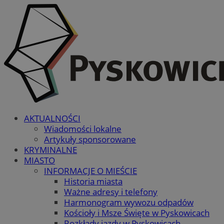
AKTUALNOŚCI
Wiadomości lokalne
Artykuły sponsorowane
KRYMINALNE
MIASTO
INFORMACJE O MIEŚCIE
Historia miasta
Ważne adresy i telefony
Harmonogram wywozu odpadów
Kościoły i Msze Święte w Pyskowicach
Rozkłady jazdy w Pyskowicach