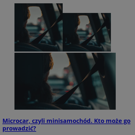
Microcar, czyli minisamochód. Kto może go
prowadzić?