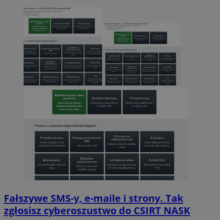
Fałszywe SMS-y, e-maile i strony. Tak
zgłosisz cyberoszustwo do CSIRT NASK