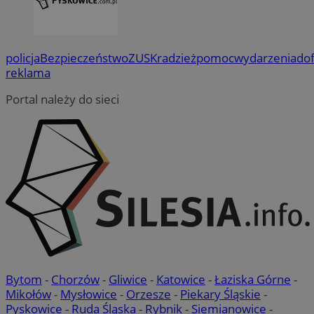
policja
Bezpieczeństwo
ZUS
Kradzież
pomoc
wydarzenia
do
reklama
Portal należy do sieci
Bytom
-
Chorzów
-
Gliwice
-
Katowice
-
Łaziska Górne
-
Mikołów
-
Mysłowice
-
Orzesze
-
Piekary Śląskie
-
Pyskowice
-
Ruda Śląska
-
Rybnik
-
Siemianowice
-