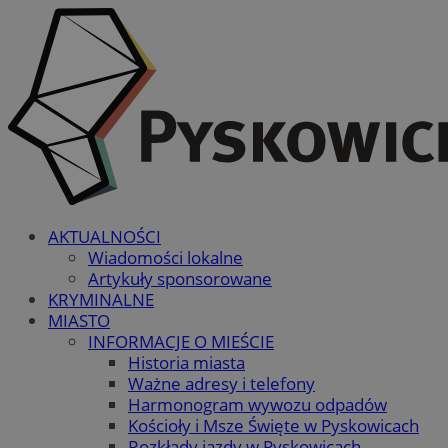
AKTUALNOŚCI
Wiadomości lokalne
Artykuły sponsorowane
KRYMINALNE
MIASTO
INFORMACJE O MIEŚCIE
Historia miasta
Ważne adresy i telefony
Harmonogram wywozu odpadów
Kościoły i Msze Święte w Pyskowicach
Rozkłady jazdy w Pyskowicach