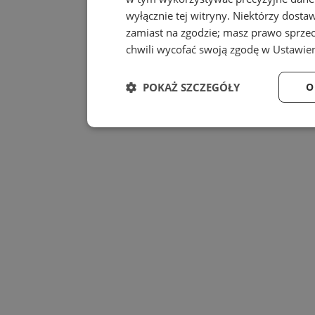
wyłącznie tej witryny. Niektórzy dost
zamiast na zgodzie; masz prawo sprze
chwili wycofać swoją zgodę w
Ustawien
POKAŻ SZCZEGÓŁY
O
Niezbędne
Wydajność
Niezbędne
Wydajność
Niezbędne pliki cookie umożliwiają korzystanie z
zarządzanie kontem. Bez niezbędnych plików cook
Provider
/
Nazwa
Domena