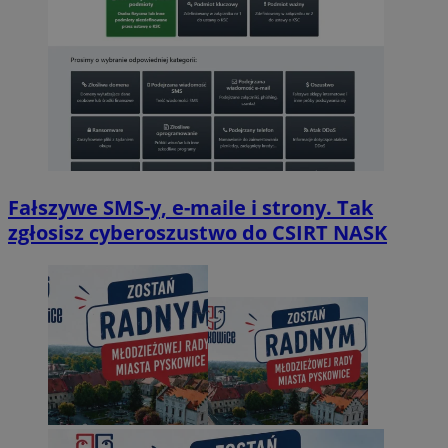
Fałszywe SMS-y, e-maile i strony. Tak
zgłosisz cyberoszustwo do CSIRT NASK