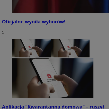
Oficjalne wyniki wyborów!
5
Aplikacja "Kwarantanna domowa" – ruszył