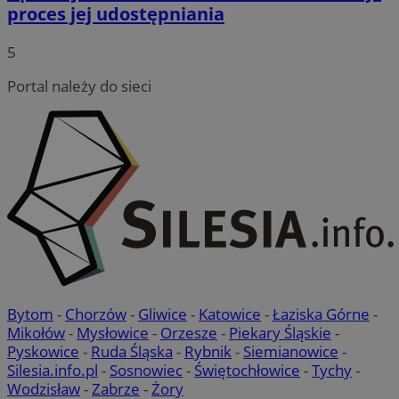
proces jej udostępniania
5
Portal należy do sieci
Bytom
-
Chorzów
-
Gliwice
-
Katowice
-
Łaziska Górne
-
Mikołów
-
Mysłowice
-
Orzesze
-
Piekary Śląskie
-
Pyskowice
-
Ruda Śląska
-
Rybnik
-
Siemianowice
-
Silesia.info.pl
-
Sosnowiec
-
Świętochłowice
-
Tychy
-
Wodzisław
-
Zabrze
-
Żory