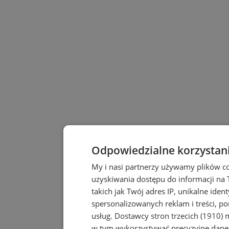
Odpowiedzialne korzystan
My i nasi partnerzy używamy plików c
uzyskiwania dostępu do informacji na
takich jak Twój adres IP, unikalne iden
spersonalizowanych reklam i treści, po
usług.
Dostawcy stron trzecich (1910)
m
w tym wykorzystywać precyzyjne dane 