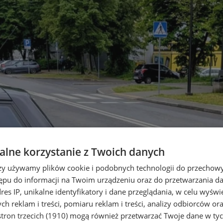
lne korzystanie z Twoich danych
rzy używamy plików cookie i podobnych technologii do przechow
ępu do informacji na Twoim urządzeniu oraz do przetwarzania 
dres IP, unikalne identyfikatory i dane przeglądania, w celu wyświ
h reklam i treści, pomiaru reklam i treści, analizy odbiorców or
tron trzecich (1910)
mogą również przetwarzać Twoje dane w tych