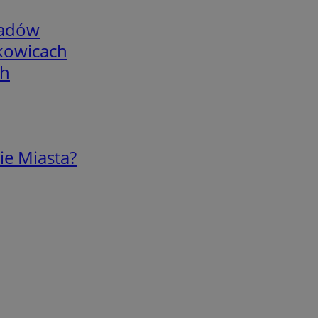
adów
skowicach
ch
ie Miasta?