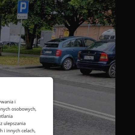
ywania i
danych osobowych,
etlania
az ulepszania
 i innych celach,