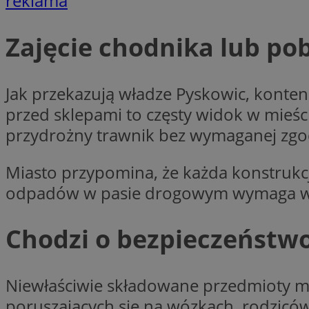
reklama
Nazwa
Nazwa
ustat_y6rnhl0sgwc
Zajęcie chodnika lub p
Nazwa
ustat_qtixygjb9ub
ustat_gid
test_cookie
__Secure-YNID
Jak przekazują władze Pyskowic, konte
ustat_ucijhkzXjde3
IDE
przed sklepami to częsty widok w mieśc
ustat_9myf32XcXje
__eoi
przydrożny trawnik bez wymaganej zgo
ustat_e1fXggjnd6q
ustat_ugr1v6n1xr
YSC
Miasto przypomina, że każda konstrukc
_ga_KRG642HW80
ustat_0qdml9jpb4p
odpadów w pasie drogowym wymaga wcz
ustat_a7pd4yq9deX
VISITOR_INFO1_LIV
__gpi
ustat_icx3j72fr3j1j
Chodzi o bezpieczeństwo
ustat_h2aqrz9xfljy
_ga
_fbp
Niewłaściwie składowane przedmioty mog
__Secure-
ROLLOUT_TOKEN
poruszających się na wózkach, rodziców