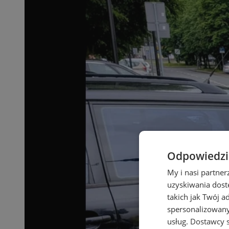
Odpowiedzia
My i nasi partne
uzyskiwania dost
takich jak Twój a
spersonalizowanyc
usług.
Dostawcy s