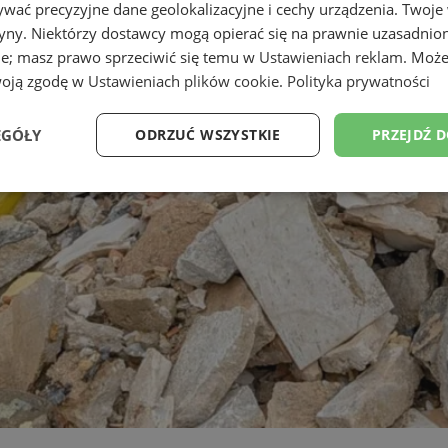
wać precyzyjne dane geolokalizacyjne i cechy urządzenia. Twoje
tryny. Niektórzy dostawcy mogą opierać się na prawnie uzasadnio
ie; masz prawo sprzeciwić się temu w
Ustawieniach reklam
. Może
woją zgodę w
Ustawieniach plików cookie
.
Polityka prywatności
EGÓŁY
ODRZUĆ WSZYSTKIE
PRZEJDŹ 
Wydajność
Targetowanie
Funkcjonalność
Ni
ezbędne
Wydajność
Targetowanie
Funkcjonalność
Niesklasyfikow
ie umożliwiają korzystanie z podstawowych funkcji strony internetowej, takich jak log
Bez niezbędnych plików cookie nie można prawidłowo korzystać ze strony internetowe
Provider
/
Okres
Opis
Domena
przechowywania