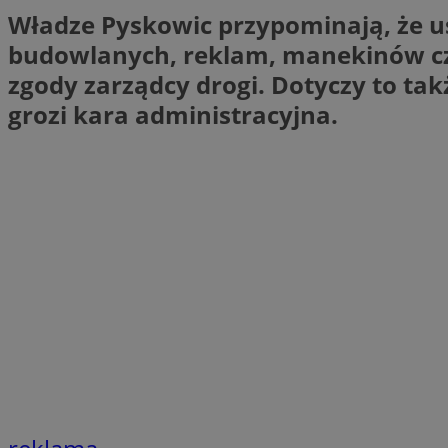
Władze Pyskowic przypominają, że u
SessID
budowlanych, reklam, manekinów c
QeSessID
MvSessID
zgody zarządcy drogi. Dotyczy to ta
VISITOR_PRIVACY_
grozi kara administracyjna.
CookieScriptConse
__cf_bm
__cf_bm