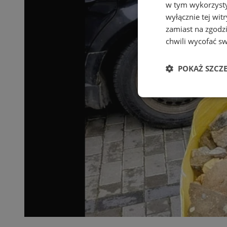
w tym wykorzysty
wyłącznie tej wi
zamiast na zgodz
chwili wycofać s
POKAŻ SZCZ
Niezbędne
Ni
Niezbędne pliki cook
zarządzanie kontem. 
Nazwa