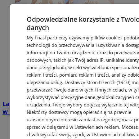
Odpowiedzialne korzystanie z Twoi
danych
My i nasi partnerzy używamy plików cookie i podob
technologii do przechowywania i uzyskiwania dostę
informacji na Twoim urządzeniu oraz do przetwarza
osobowych, takich jak Twój adres IP, unikalne identyf
dane przeglądania, w celu wyświetlania spersonali
reklam i treści, pomiaru reklam i treści, analizy odb
ulepszania usług.
Dostawcy stron trzecich (1910)
mog
przetwarzać Twoje dane w tych i innych celach, w t
wykorzystywać precyzyjne dane geolokalizacyjne i c
Lato pełne atrakcji! Sprawdź, co dzieje się
urządzenia. Twoje wybory dotyczą wyłącznie tej witr
w regionie w dniach 25–31 lipca
Niektórzy dostawcy mogą opierać się na prawnie
uzasadnionym interesie zamiast na zgodzie; masz p
sprzeciwić się temu w
Ustawieniach reklam
. Możesz
chwili wycofać swoją zgodę w
Ustawieniach plików 