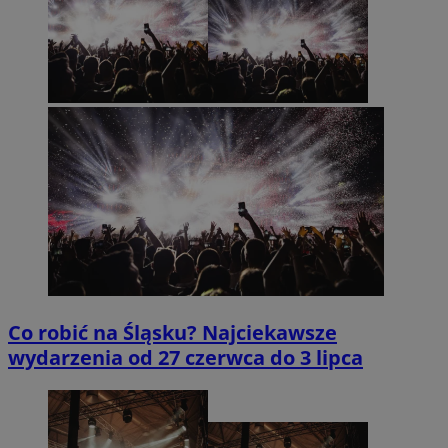
Niesklasyfikowane
Niezbędne pliki cookie umożliwiają korzystanie z podstawowych fun
internetowej, takich jak logowanie użytkownika i zarządzanie konte
niezbędnych plików cookie nie można prawidłowo korzystać ze str
internetowej.
Provider
/
Okres
Nazwa
Domena
przechowyw
SessID
pyskowice.com.pl
1 rok
QeSessID
pyskowice.com.pl
1 rok
MvSessID
pyskowice.com.pl
1 rok
Co robić na Śląsku? Najciekawsze
wydarzenia od 27 czerwca do 3 lipca
VISITOR_PRIVACY_METADATA
5 miesięcy
YouTube
tygodni
.youtube.com