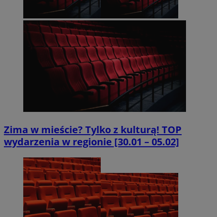
Zima w mieście? Tylko z kulturą! TOP
wydarzenia w regionie [30.01 – 05.02]