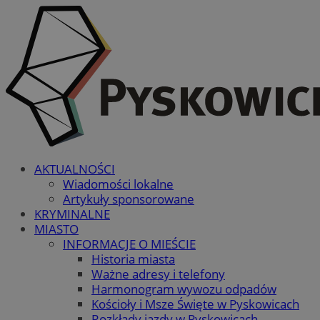
AKTUALNOŚCI
Wiadomości lokalne
Artykuły sponsorowane
KRYMINALNE
MIASTO
INFORMACJE O MIEŚCIE
Historia miasta
Ważne adresy i telefony
Harmonogram wywozu odpadów
Kościoły i Msze Święte w Pyskowicach
Rozkłady jazdy w Pyskowicach