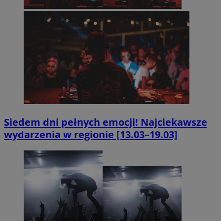
Siedem dni pełnych emocji! Najciekawsze
wydarzenia w regionie [13.03–19.03]