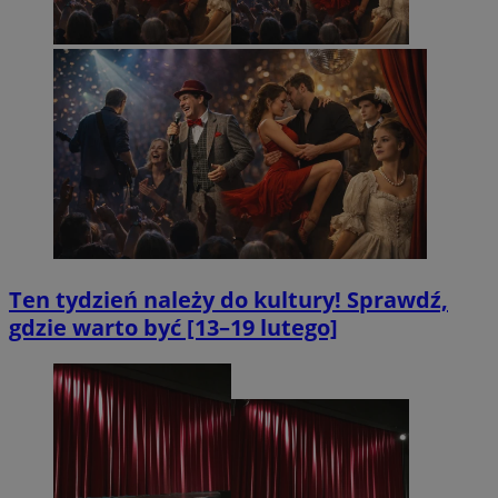
Ten tydzień należy do kultury! Sprawdź,
gdzie warto być [13–19 lutego]