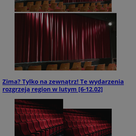
Zima? Tylko na zewnątrz! Te wydarzenia
rozgrzeją region w lutym [6-12.02]