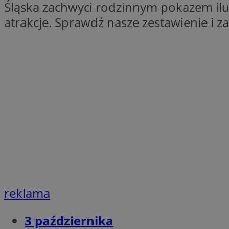
Śląska zachwyci rodzinnym pokazem iluzj
SessID
atrakcje. Sprawdź nasze zestawienie i z
QeSessID
MvSessID
VISITOR_PRIVACY_
CookieScriptConse
__cf_bm
__cf_bm
reklama
3 października