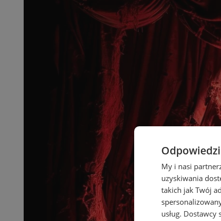
Odpowiedzia
My i nasi partne
uzyskiwania dost
takich jak Twój a
spersonalizowanyc
usług.
Dostawcy s