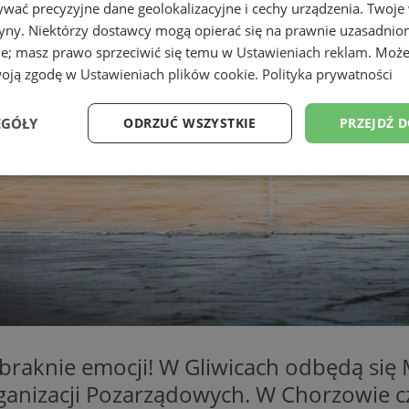
wać precyzyjne dane geolokalizacyjne i cechy urządzenia. Twoje
tryny. Niektórzy dostawcy mogą opierać się na prawnie uzasadnio
ie; masz prawo sprzeciwić się temu w
Ustawieniach reklam
. Może
woją zgodę w
Ustawieniach plików cookie
.
Polityka prywatności
EGÓŁY
ODRZUĆ WSZYSTKIE
PRZEJDŹ 
Wydajność
Targetowanie
Funkcjonalność
Ni
ezbędne
Wydajność
Targetowanie
Funkcjonalność
Niesklasyfikow
ie umożliwiają korzystanie z podstawowych funkcji strony internetowej, takich jak log
Bez niezbędnych plików cookie nie można prawidłowo korzystać ze strony internetowe
abraknie emocji! W Gliwicach odbędą się
Provider
/
Okres
rganizacji Pozarządowych. W Chorzowie 
Opis
Domena
przechowywania