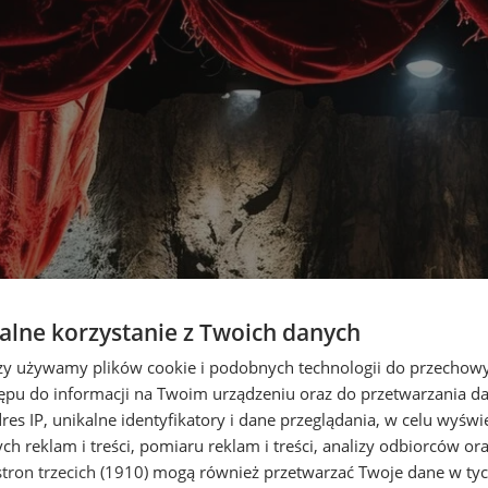
lne korzystanie z Twoich danych
rzy używamy plików cookie i podobnych technologii do przechow
ępu do informacji na Twoim urządzeniu oraz do przetwarzania 
dres IP, unikalne identyfikatory i dane przeglądania, w celu wyświ
h reklam i treści, pomiaru reklam i treści, analizy odbiorców or
tron trzecich (1910)
mogą również przetwarzać Twoje dane w tych