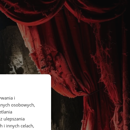
ywania i
danych osobowych,
etlania
az ulepszania
 i innych celach,