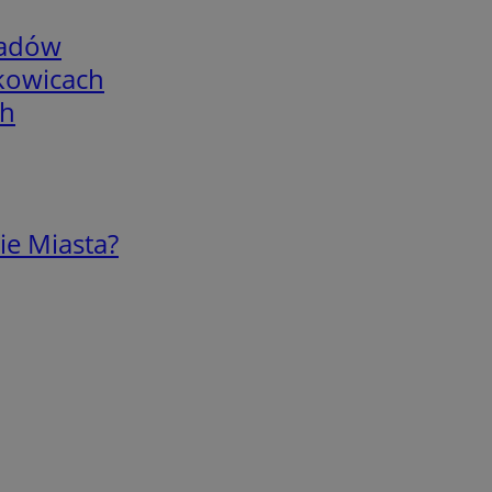
adów
skowicach
ch
ie Miasta?