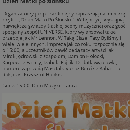
Dzień Matki po ślonsku
Organizatorzy już po raz kolejny zapraszają na imprezę
z cyklu „Dzień Matki Po Ślonsku”. W tej edycji wystąpią
największe gwiazdy śląskiej sceny muzycznej oraz gość
specjalny zespół UNIVERSE, który wylansował takie
przeboje jak Mr Lennon, W Taką Ciszę, Tacy Byliśmy i
wiele, wiele innych. Impreza jak co roku rozpocznie się
o 15:00, a uczestników bawić będą tacy artyści jak
Mirek Jędrowski z zespołem, Damian Holecki,
Karpowicz Family, Izabela Fojcik. Dodatkową dawkę
humoru zapewnią Masztalscy oraz Bercik z Kabaretu
Rak, czyli Krzysztof Hanke.
Godz. 15:00, Dom Muzyki i Tańca