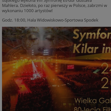
śląskiego wykona VIII Symfonię Es-dur Gustava
Mahlera. Dziełoto, po raz pierwszy w Polsce, zabrzmi w
wykonaniu 1000 artystów!
Godz. 18:00, Hala Widowiskowo-Sportowa Spodek