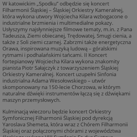
W katowickim „Spodku” odbędzie się koncert
Filharmonii Śląskiej – Śląskiej Orkiestry Kameralnej,
która wykona utwory Wojciecha Kilara wzbogacone o
industrialne brzmienia i multimedialne pokazy.
Usłyszymy najsłynniejsze filmowe tematy, m.in. z Pana
Tadeusza, Ziemi obiecanej, Trędowatej, Smugi cienia, a
także z Soli ziemi czarnej. Zabrzmi także energetyczna
Orawa, inspirowana muzyką ludową – góralskimi
rytmami i podhalańskimi tańcami. II Koncert
fortepianowy Wojciecha Kilara wykona znakomity
pianista Piotr Sałajczyk z towarzyszeniem Śląskiej
Orkiestry Kameralnej. Koncert uzupełni Sinfonia
industrialna Adama Wesołowskiego – utwór
skomponowany na 150-lecie Chorzowa, w którym
naturalne dźwięki instrumentów łączą się z dźwiękami
maszyn przemysłowych.
Kulminacją wieczoru będzie koncert Orkiestry
Symfonicznej Filharmonii Śląskiej pod dyrekcją
Yaroslava Shemeta, która wraz z Chórem Filharmonii
Śląskiej oraz połączonymi chórami z województwa