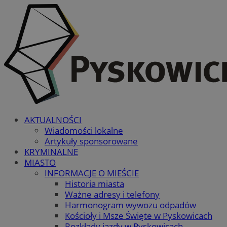
AKTUALNOŚCI
Wiadomości lokalne
Artykuły sponsorowane
KRYMINALNE
MIASTO
INFORMACJE O MIEŚCIE
Historia miasta
Ważne adresy i telefony
Harmonogram wywozu odpadów
Kościoły i Msze Święte w Pyskowicach
Rozkłady jazdy w Pyskowicach