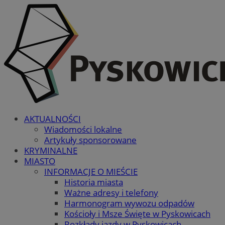
AKTUALNOŚCI
Wiadomości lokalne
Artykuły sponsorowane
KRYMINALNE
MIASTO
INFORMACJE O MIEŚCIE
Historia miasta
Ważne adresy i telefony
Harmonogram wywozu odpadów
Kościoły i Msze Święte w Pyskowicach
Rozkłady jazdy w Pyskowicach