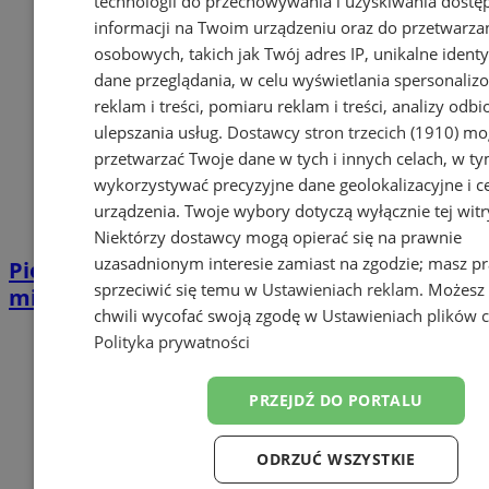
technologii do przechowywania i uzyskiwania dostę
informacji na Twoim urządzeniu oraz do przetwarza
osobowych, takich jak Twój adres IP, unikalne identyf
dane przeglądania, w celu wyświetlania spersonali
reklam i treści, pomiaru reklam i treści, analizy odb
ulepszania usług.
Dostawcy stron trzecich (1910)
mog
przetwarzać Twoje dane w tych i innych celach, w t
wykorzystywać precyzyjne dane geolokalizacyjne i c
urządzenia. Twoje wybory dotyczą wyłącznie tej witr
Niektórzy dostawcy mogą opierać się na prawnie
uzasadnionym interesie zamiast na zgodzie; masz p
Pierwsza łopata wbita! Rusza budowa
sprzeciwić się temu w
Ustawieniach reklam
. Możesz
mieszkań w ramach SIM w Pyskowicach
chwili wycofać swoją zgodę w
Ustawieniach plików 
Polityka prywatności
PRZEJDŹ DO PORTALU
ODRZUĆ WSZYSTKIE