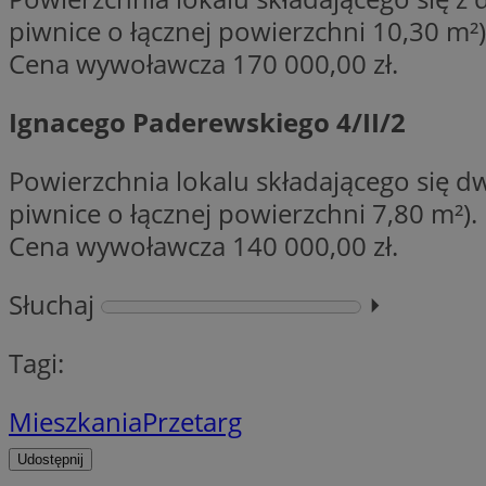
Nazwa
piwnice o łącznej powierzchni 10,30 m²)
Nazwa
ustat_y6rnhl0sgwc
Cena wywoławcza 170 000,00 zł.
Nazwa
ustat_qtixygjb9ub
ustat_gid
test_cookie
__Secure-YNID
Ignacego Paderewskiego 4/II/2
ustat_ucijhkzXjde3
IDE
ustat_9myf32XcXje
Powierzchnia lokalu składającego się dw
__eoi
ustat_e1fXggjnd6q
piwnice o łącznej powierzchni 7,80 m²).
ustat_ugr1v6n1xr
Cena wywoławcza 140 000,00 zł.
YSC
_ga_KRG642HW80
ustat_0qdml9jpb4p
Słuchaj
⏵︎
ustat_a7pd4yq9deX
VISITOR_INFO1_LIV
__gpi
ustat_icx3j72fr3j1j
Tagi:
ustat_h2aqrz9xfljy
_ga
_fbp
Mieszkania
Przetarg
__Secure-
Udostępnij
ROLLOUT_TOKEN