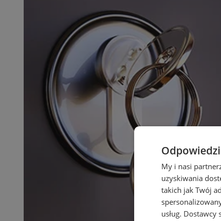
Odpowiedzia
My i nasi partne
uzyskiwania dost
takich jak Twój a
spersonalizowanyc
usług.
Dostawcy s