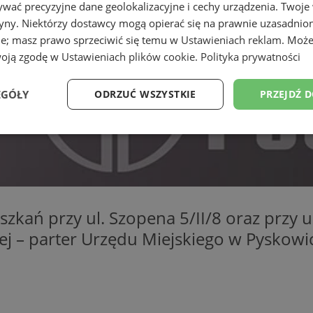
wać precyzyjne dane geolokalizacyjne i cechy urządzenia. Twoje
tryny. Niektórzy dostawcy mogą opierać się na prawnie uzasadnio
ie; masz prawo sprzeciwić się temu w
Ustawieniach reklam
. Może
woją zgodę w
Ustawieniach plików cookie
.
Polityka prywatności
EGÓŁY
ODRZUĆ WSZYSTKIE
PRZEJDŹ 
Wydajność
Targetowanie
Funkcjonalność
Ni
zkań przy ul. Szopena 5/II/8 oraz przy ul
nej – parter Urzędu Miejskiego w Pyskowic
ezbędne
Wydajność
Targetowanie
Funkcjonalność
Niesklasyfikow
ie umożliwiają korzystanie z podstawowych funkcji strony internetowej, takich jak log
Bez niezbędnych plików cookie nie można prawidłowo korzystać ze strony internetowe
Provider
/
Okres
Opis
Domena
przechowywania