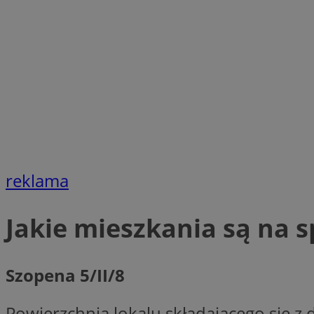
SessID
QeSessID
MvSessID
VISITOR_PRIVACY_
CookieScriptConse
reklama
__cf_bm
Jakie mieszkania są na 
__cf_bm
Szopena 5/II/8
Powierzchnia lokalu składającego się z 