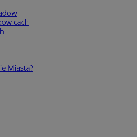
adów
skowicach
ch
ie Miasta?