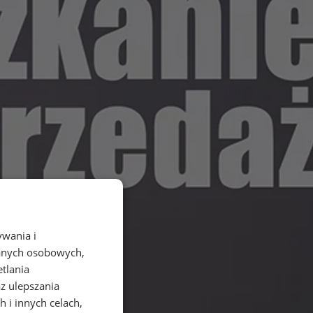
ywania i
danych osobowych,
etlania
az ulepszania
 i innych celach,