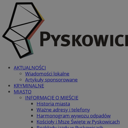
AKTUALNOŚCI
Wiadomości lokalne
Artykuły sponsorowane
KRYMINALNE
MIASTO
INFORMACJE O MIEŚCIE
Historia miasta
Ważne adresy i telefony
Harmonogram wywozu odpadów
Kościoły i Msze Święte w Pyskowicach
Rozkłady jazdy w Pyskowicach