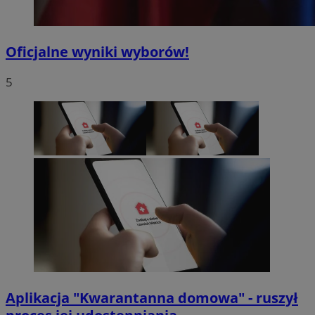
Oficjalne wyniki wyborów!
5
Aplikacja "Kwarantanna domowa" - ruszył