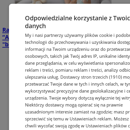
Odpowiedzialne korzystanie z Twoi
danych
Rada Ministrów przyjęła projekt ustawy
My i nasi partnerzy używamy plików cookie i podob
“Aktywny rodzic”. Czy w życie wejdzie
technologii do przechowywania i uzyskiwania dostę
"babciowe"?
informacji na Twoim urządzeniu oraz do przetwarza
osobowych, takich jak Twój adres IP, unikalne identyf
dane przeglądania, w celu wyświetlania spersonali
reklam i treści, pomiaru reklam i treści, analizy odb
ulepszania usług.
Dostawcy stron trzecich (1910)
mog
przetwarzać Twoje dane w tych i innych celach, w t
wykorzystywać precyzyjne dane geolokalizacyjne i c
urządzenia. Twoje wybory dotyczą wyłącznie tej witr
Niektórzy dostawcy mogą opierać się na prawnie
uzasadnionym interesie zamiast na zgodzie; masz p
sprzeciwić się temu w
Ustawieniach reklam
. Możesz
chwili wycofać swoją zgodę w
Ustawieniach plików 