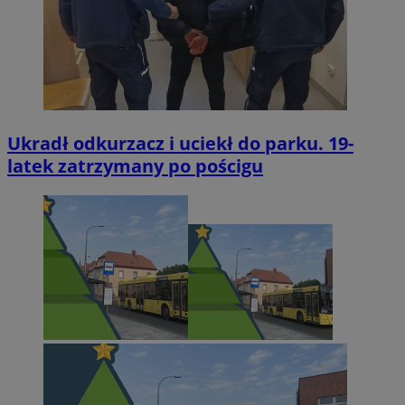
Ukradł odkurzacz i uciekł do parku. 19-
latek zatrzymany po pościgu