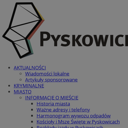
AKTUALNOŚCI
Wiadomości lokalne
Artykuły sponsorowane
KRYMINALNE
MIASTO
INFORMACJE O MIEŚCIE
Historia miasta
Ważne adresy i telefony
Harmonogram wywozu odpadów
Kościoły i Msze Święte w Pyskowicach
Rozkłady jazdy w Pyskowicach