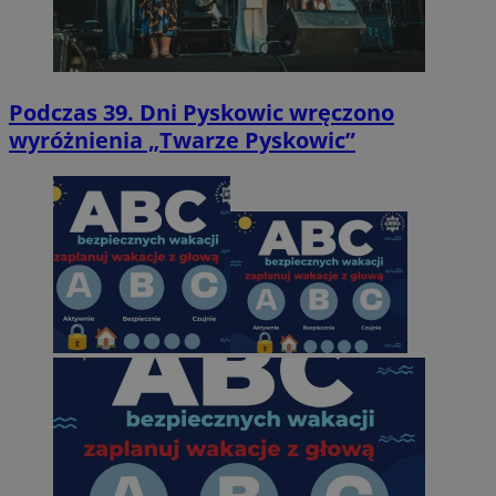
Podczas 39. Dni Pyskowic wręczono
wyróżnienia „Twarze Pyskowic”