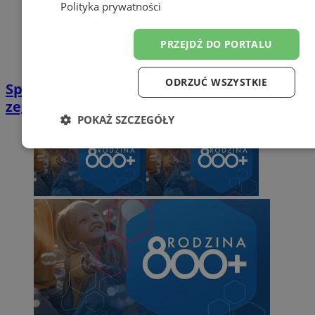
Polityka prywatności
PRZEJDŹ DO PORTALU
ODRZUĆ WSZYSTKIE
Sprawdźcie, kiedy należy przestawić
zegarki z czasu zimowego na letni!
POKAŻ SZCZEGÓŁY
Niezbędne
Wydajność
Targetowanie
Funkc
Niesklasyfikowane
Niezbędne
Wydajność
Targetowanie
Funkcjon