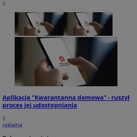
5
Aplikacja "Kwarantanna domowa" - ruszył
proces jej udostępniania
5
reklama