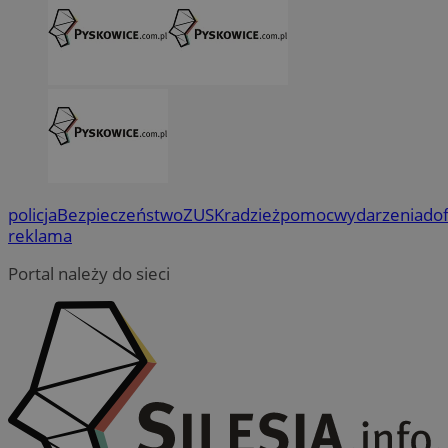
policja
Bezpieczeństwo
ZUS
Kradzież
pomoc
wydarzenia
do
reklama
Portal należy do sieci