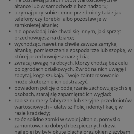
altance lub w samochodzie bez nadzoru;
trzymaj przy sobie cenne przedmioty takie jak
telefony czy torebki, albo pozostaw je w
zamkniętej altanie;
nie opowiadaj i nie chwal się innym, jaki sprzęt
przechowujesz na działce;
wychodząc, nawet na chwilę zawsze zamykaj
altankę, pomieszczenie gospodarcze lub szopkę, w
której przechowujesz narzędzia;
zwracaj uwagę na obcych, którzy chodzą bez celu
po ogrodach działkowych. Zwróć na nich uwagę i
zapytaj, kogo szukają. Twoje zainteresowanie
może skutecznie ich odstraszyć;
powiadom policję o podejrzanie zachowujących się
osobach, staraj się zapamiętać ich wygląd;
zapisz numery fabryczne lub seryjne przedmiotów
wartościowych – ułatwisz Policji identyfikację w
razie kradzieży;
załóż solidne zamki w swojej altanie, pomyśl o
zamontowaniu dobrych bezpiecznych drzwi,
najlepiej by były okute blachą oraz okien z szybami