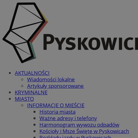
AKTUALNOŚCI
Wiadomości lokalne
Artykuły sponsorowane
KRYMINALNE
MIASTO
INFORMACJE O MIEŚCIE
Historia miasta
Ważne adresy i telefony
Harmonogram wywozu odpadów
Kościoły i Msze Święte w Pyskowicach
Rozkłady jazdy w Pyskowicach