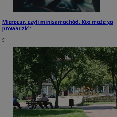
Microcar, czyli minisamochód. Kto może go
prowadzić?
51