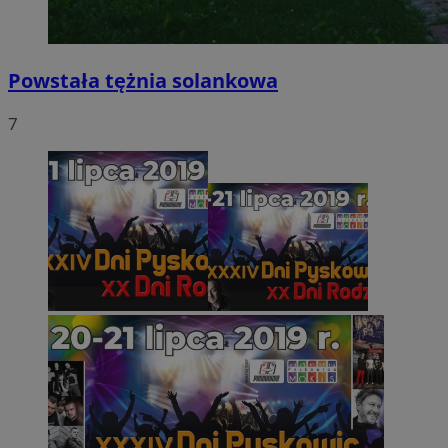
Powstała tężnia solankowa
7