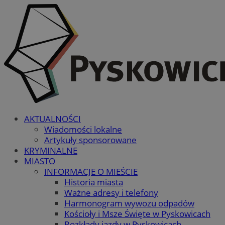
AKTUALNOŚCI
Wiadomości lokalne
Artykuły sponsorowane
KRYMINALNE
MIASTO
INFORMACJE O MIEŚCIE
Historia miasta
Ważne adresy i telefony
Harmonogram wywozu odpadów
Kościoły i Msze Święte w Pyskowicach
Rozkłady jazdy w Pyskowicach