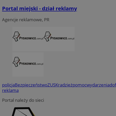
Portal miejski - dział reklamy
Agencje reklamowe, PR
policja
Bezpieczeństwo
ZUS
Kradzież
pomoc
wydarzenia
do
reklama
Portal należy do sieci