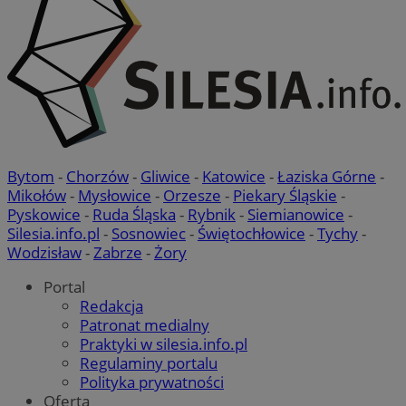
Bytom
-
Chorzów
-
Gliwice
-
Katowice
-
Łaziska Górne
-
Mikołów
-
Mysłowice
-
Orzesze
-
Piekary Śląskie
-
Pyskowice
-
Ruda Śląska
-
Rybnik
-
Siemianowice
-
Silesia.info.pl
-
Sosnowiec
-
Świętochłowice
-
Tychy
-
Wodzisław
-
Zabrze
-
Żory
Portal
Redakcja
Patronat medialny
Praktyki w silesia.info.pl
Regulaminy portalu
Polityka prywatności
Oferta