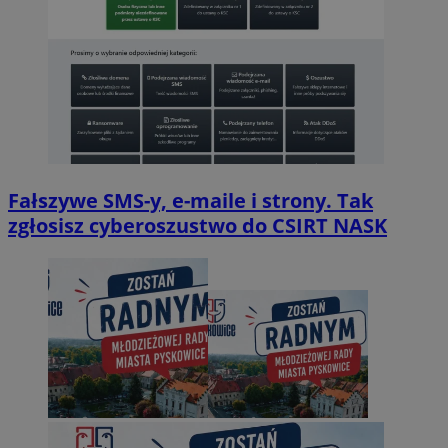
Fałszywe SMS-y, e-maile i strony. Tak
zgłosisz cyberoszustwo do CSIRT NASK