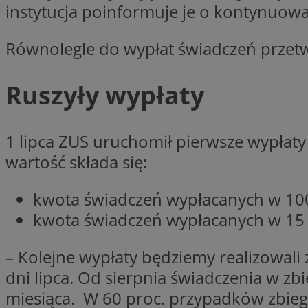
instytucja poinformuje je o kontynuow
Nazwa
Nazwa
ustat_y6rnhl0sgwc
Nazwa
Równolegle do wypłat świadczeń przetwa
ustat_qtixygjb9ub
ustat_gid
test_cookie
__Secure-YNID
Ruszyły wypłaty
ustat_ucijhkzXjde3
IDE
ustat_9myf32XcXje
__eoi
ustat_e1fXggjnd6q
1 lipca ZUS uruchomił pierwsze wypłaty 
ustat_ugr1v6n1xr
wartość składa się:
YSC
_ga_KRG642HW80
ustat_0qdml9jpb4p
ustat_a7pd4yq9deX
VISITOR_INFO1_LIV
kwota świadczeń wypłacanych w 100 
__gpi
ustat_icx3j72fr3j1j
kwota świadczeń wypłacanych w 15 pr
ustat_h2aqrz9xfljy
_ga
_fbp
– Kolejne wypłaty będziemy realizowali
dni lipca. Od sierpnia świadczenia w zbi
__Secure-
miesiąca. W 60 proc. przypadków zbieg 
ROLLOUT_TOKEN