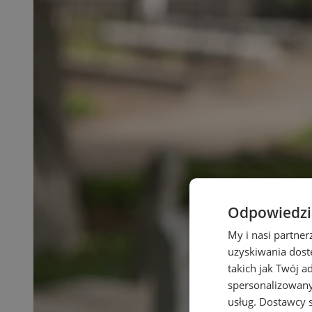
Odpowiedzia
My i nasi partne
uzyskiwania dost
takich jak Twój a
spersonalizowanyc
usług.
Dostawcy s