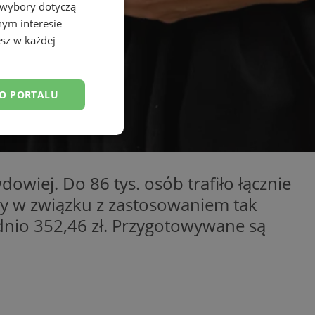
 wybory dotyczą
nym interesie
sz w każdej
DO PORTALU
esklasyfikowane
wiej. Do 86 tys. osób trafiło łącznie
aty w związku z zastosowaniem tak
dnio 352,46 zł. Przygotowywane są
ane
owanie użytkownika i
j.