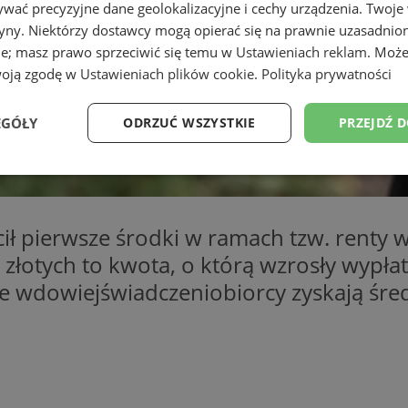
wać precyzyjne dane geolokalizacyjne i cechy urządzenia. Twoje
tryny. Niektórzy dostawcy mogą opierać się na prawnie uzasadnio
ie; masz prawo sprzeciwić się temu w
Ustawieniach reklam
. Może
woją zgodę w
Ustawieniach plików cookie
.
Polityka prywatności
EGÓŁY
ODRZUĆ WSZYSTKIE
PRZEJDŹ 
Wydajność
Targetowanie
Funkcjonalność
Ni
 pierwsze środki w ramach tzw. renty wdo
n złotych to kwota, o którą wzrosły wypł
ie wdowiejświadczeniobiorcy zyskają śre
ezbędne
Wydajność
Targetowanie
Funkcjonalność
Niesklasyfikow
ie umożliwiają korzystanie z podstawowych funkcji strony internetowej, takich jak log
Bez niezbędnych plików cookie nie można prawidłowo korzystać ze strony internetowe
Provider
/
Okres
Opis
Domena
przechowywania