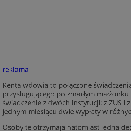
SessID
QeSessID
MvSessID
VISITOR_PRIVACY_
CookieScriptConse
reklama
Renta wdowia to połączone świadczenia,
__cf_bm
przysługującego po zmarłym małżonku l
świadczenie z dwóch instytucji: z ZUS i
__cf_bm
jednym miesiącu dwie wypłaty w różnyc
Osoby te otrzymają natomiast jedną dec