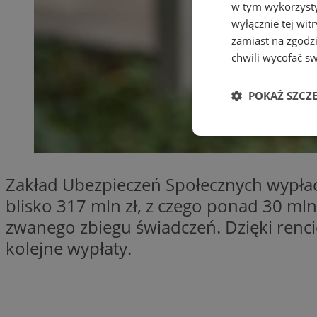
w tym wykorzysty
wyłącznie tej wi
zamiast na zgodz
chwili wycofać s
POKAŻ SZCZ
Niezbędne
Zakład Ubezpieczeń Społecznych wypłacił
blisko 317 mln zł, z czego ponad 30 ml
zwanego zbiegu świadczeń. Dzięki renc
Ni
kolejne wypłaty.
Niezbędne pliki cook
zarządzanie kontem. 
Nazwa