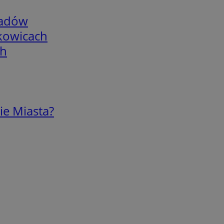
adów
skowicach
ch
ie Miasta?