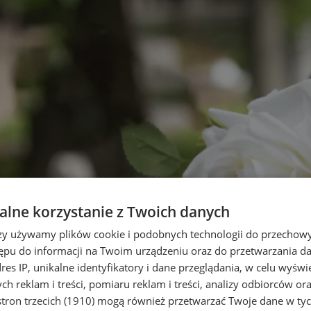
lne korzystanie z Twoich danych
rzy używamy plików cookie i podobnych technologii do przechow
ępu do informacji na Twoim urządzeniu oraz do przetwarzania 
dres IP, unikalne identyfikatory i dane przeglądania, w celu wyświ
h reklam i treści, pomiaru reklam i treści, analizy odbiorców or
tron trzecich (1910)
mogą również przetwarzać Twoje dane w tych