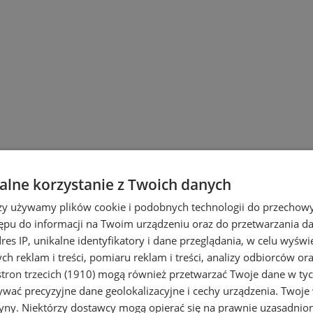
ach
lne korzystanie z Twoich danych
rzy używamy plików cookie i podobnych technologii do przechow
ępu do informacji na Twoim urządzeniu oraz do przetwarzania 
dres IP, unikalne identyfikatory i dane przeglądania, w celu wyświ
h reklam i treści, pomiaru reklam i treści, analizy odbiorców or
tron trzecich (1910)
mogą również przetwarzać Twoje dane w tych
wać precyzyjne dane geolokalizacyjne i cechy urządzenia. Twoje
tryny. Niektórzy dostawcy mogą opierać się na prawnie uzasadnio