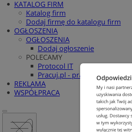
KATALOG FIRM
Katalog firm
Dodaj firmę do katalogu firm
OGŁOSZENIA
OGŁOSZENIA
Dodaj ogłoszenie
POLECAMY
Protocol IT
Pracuj.pl - praca w Pyskowic
Odpowiedzia
REKLAMA
My i nasi partne
WSPÓŁPRACA
uzyskiwania dost
takich jak Twój a
spersonalizowanyc
usług.
Dostawcy s
w tym wykorzysty
wyłącznie tej wi