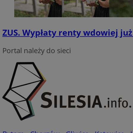
QeSessID
MvSessID
VISITOR_PRIVACY_
ZUS. Wypłaty renty wdowiej już
Portal należy do sieci
CookieScriptConse
__cf_bm
__cf_bm
Nazwa
Nazwa