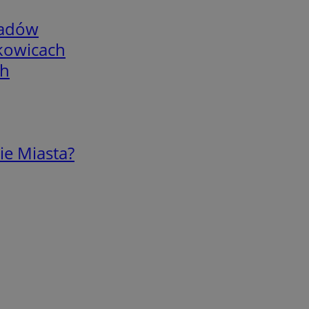
adów
skowicach
ch
ie Miasta?