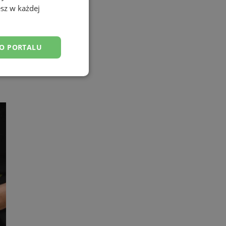
sz w każdej
DO PORTALU
esklasyfikowane
ane
owanie użytkownika i
j.
yfikator sesji.