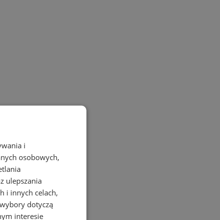
ywania i
danych osobowych,
etlania
az ulepszania
 i innych celach,
 wybory dotyczą
nym interesie