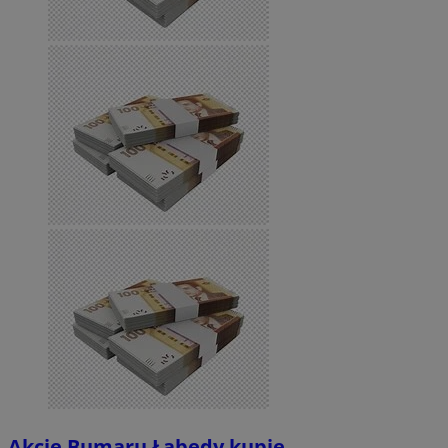
Akcje Bumaru Łabędy kupię