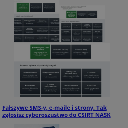
Fałszywe SMS-y, e-maile i strony. Tak
zgłosisz cyberoszustwo do CSIRT NASK