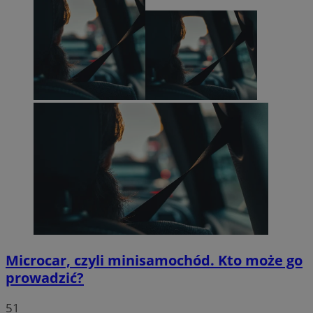
Microcar, czyli minisamochód. Kto może go
prowadzić?
51