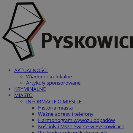
AKTUALNOŚCI
Wiadomości lokalne
Artykuły sponsorowane
KRYMINALNE
MIASTO
INFORMACJE O MIEŚCIE
Historia miasta
Ważne adresy i telefony
Harmonogram wywozu odpadów
Kościoły i Msze Święte w Pyskowicach
Rozkłady jazdy w Pyskowicach