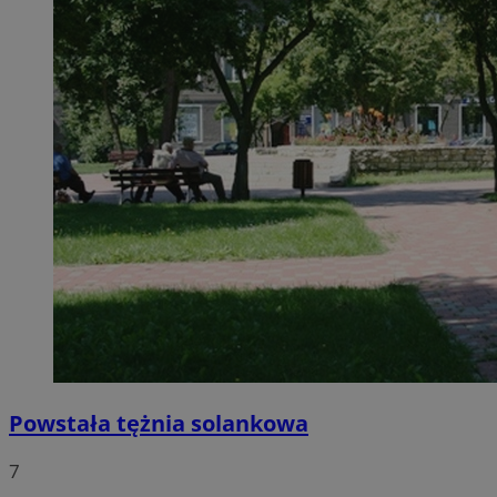
Powstała tężnia solankowa
7