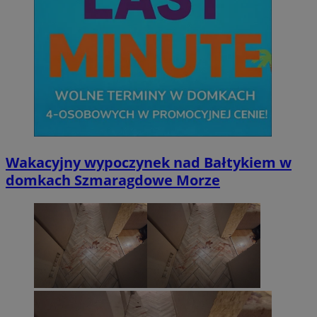
Wakacyjny wypoczynek nad Bałtykiem w
domkach Szmaragdowe Morze