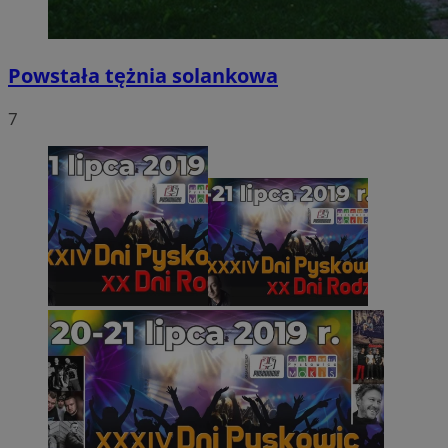
Powstała tężnia solankowa
7