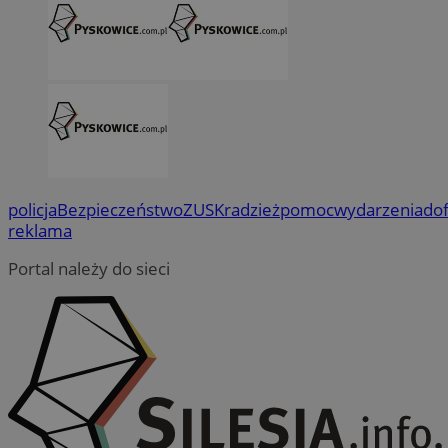
policja
Bezpieczeństwo
ZUS
Kradzież
pomoc
wydarzenia
do
reklama
Portal należy do sieci