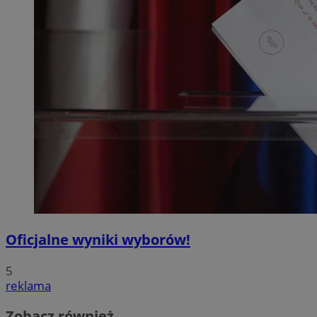
Oficjalne wyniki wyborów!
5
reklama
Zobacz również