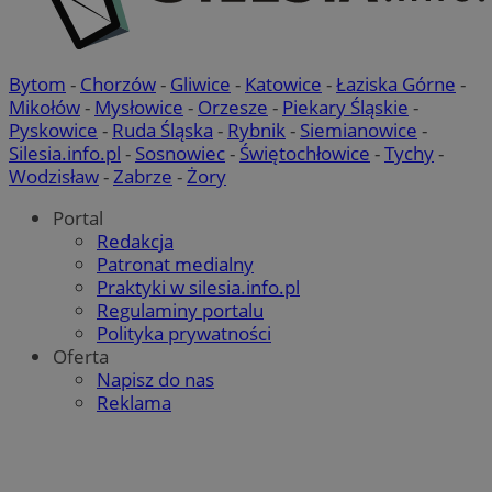
Bytom
-
Chorzów
-
Gliwice
-
Katowice
-
Łaziska Górne
-
Mikołów
-
Mysłowice
-
Orzesze
-
Piekary Śląskie
-
Pyskowice
-
Ruda Śląska
-
Rybnik
-
Siemianowice
-
Silesia.info.pl
-
Sosnowiec
-
Świętochłowice
-
Tychy
-
Wodzisław
-
Zabrze
-
Żory
Portal
Redakcja
Patronat medialny
Praktyki w silesia.info.pl
Regulaminy portalu
Polityka prywatności
Oferta
Napisz do nas
Reklama