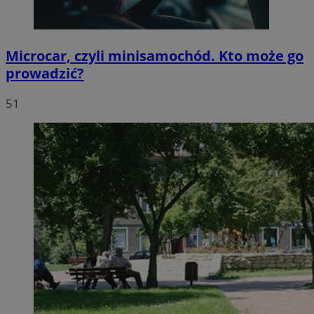
Microcar, czyli minisamochód. Kto może go
prowadzić?
51