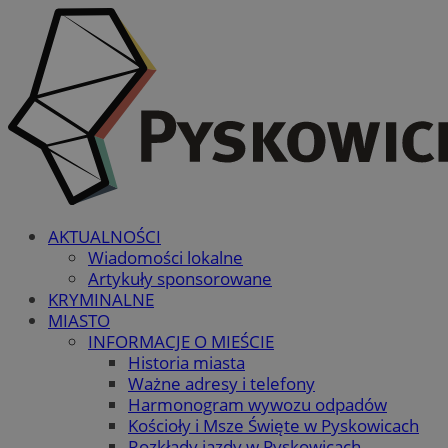
AKTUALNOŚCI
Wiadomości lokalne
Artykuły sponsorowane
KRYMINALNE
MIASTO
INFORMACJE O MIEŚCIE
Historia miasta
Ważne adresy i telefony
Harmonogram wywozu odpadów
Kościoły i Msze Święte w Pyskowicach
Rozkłady jazdy w Pyskowicach