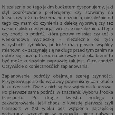
Niezależnie od tego jakim budżetem dysponujemy, jaki
styl podróżowanie preferujemy: czy stawiamy na
luksus czy też na ekstremalne doznania, niezależnie od
tego czy mam do czynienia z daleką wyprawą czy też
całkiem bliską destynacją i wreszcie niezależnie od tego
czy chodzi o podróż, która potrwa miesiąc czy też o
weekendową wycieczkę – niezależnie od tych
wszystkich czynników, podróże mają pewien wspólny
mianownik – zaczynają się na długo przed tym zanim na
dobre się zaczną. I choć na pierwszy rzut oka brzmi to
być może kuriozalnie naprawdę tak jest. O co chodzi?
Oczywiście o konieczność ich zaplanowania!
Zaplanowanie podróży obejmuje szereg czynności.
Przygotowując się do wyprawy powinniśmy pamiętać o
kilku rzeczach. Dwie z nich są bez wątpienia kluczowe.
Po pierwsze sama podróż, w znaczeniu wyboru środka
transportu. Po drugie kwestia noclegu i
zakwaterowania. Jeśli chodzi o kwestię pierwszą czyli
transport w XXI wieku bez wątpienia najczęściej
wybierany, szczególnie w przypadku nieco dalszych