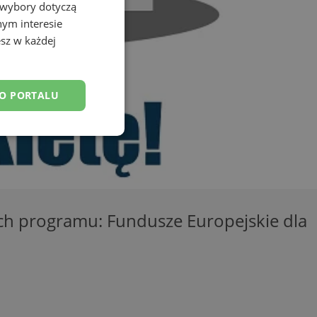
 wybory dotyczą
nym interesie
sz w każdej
DO PORTALU
esklasyfikowane
ch programu: Fundusze Europejskie dla
ane
owanie użytkownika i
j.