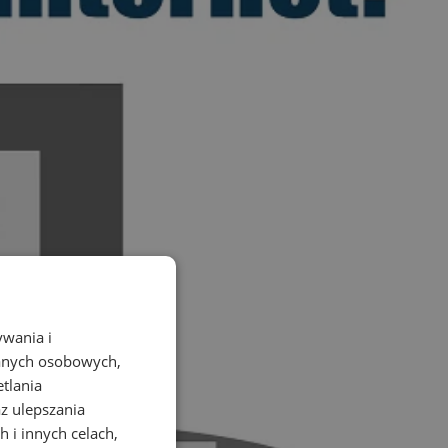
ywania i
danych osobowych,
etlania
az ulepszania
 i innych celach,