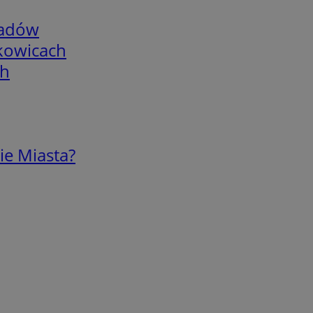
adów
skowicach
ch
ie Miasta?