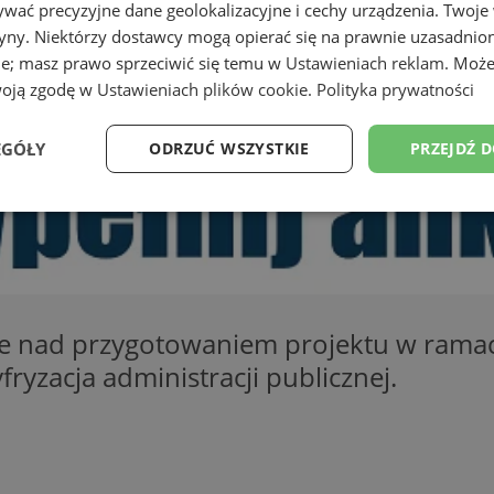
wać precyzyjne dane geolokalizacyjne i cechy urządzenia. Twoje
tryny. Niektórzy dostawcy mogą opierać się na prawnie uzasadnio
ie; masz prawo sprzeciwić się temu w
Ustawieniach reklam
. Może
woją zgodę w
Ustawieniach plików cookie
.
Polityka prywatności
EGÓŁY
ODRZUĆ WSZYSTKIE
PRZEJDŹ 
Wydajność
Targetowanie
Funkcjonalność
Ni
ace nad przygotowaniem projektu w rama
ryzacja administracji publicznej.
ezbędne
Wydajność
Targetowanie
Funkcjonalność
Niesklasyfikow
ie umożliwiają korzystanie z podstawowych funkcji strony internetowej, takich jak log
Bez niezbędnych plików cookie nie można prawidłowo korzystać ze strony internetowe
Provider
/
Okres
Opis
Domena
przechowywania