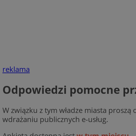
SessID
QeSessID
MvSessID
VISITOR_PRIVACY_
CookieScriptConse
reklama
Odpowiedzi pomocne pr
__cf_bm
W związku z tym władze miasta proszą 
__cf_bm
wdrażaniu publicznych e-usług.
Ankieta dostępna jest
w tym miejscu
.