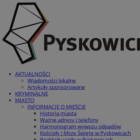
AKTUALNOŚCI
Wiadomości lokalne
Artykuły sponsorowane
KRYMINALNE
MIASTO
INFORMACJE O MIEŚCIE
Historia miasta
Ważne adresy i telefony
Harmonogram wywozu odpadów
Kościoły i Msze Święte w Pyskowicach
Rozkłady jazdy w Pyskowicach