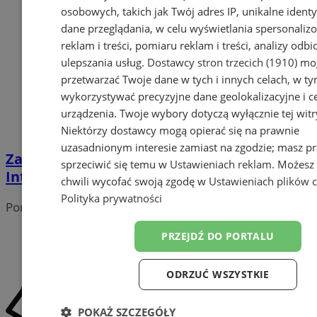
osobowych, takich jak Twój adres IP, unikalne identyf
dane przeglądania, w celu wyświetlania spersonali
reklam i treści, pomiaru reklam i treści, analizy odb
ulepszania usług.
Dostawcy stron trzecich (1910)
mog
przetwarzać Twoje dane w tych i innych celach, w t
wykorzystywać precyzyjne dane geolokalizacyjne i c
urządzenia. Twoje wybory dotyczą wyłącznie tej witr
Niektórzy dostawcy mogą opierać się na prawnie
uzasadnionym interesie zamiast na zgodzie; masz p
Załatwianie spraw urzędowych przez
sprzeciwić się temu w
Ustawieniach reklam
. Możesz
Internet? Weźcie udział w ankiecie!
chwili wycofać swoją zgodę w
Ustawieniach plików 
Polityka prywatności
Portal należy do sieci
PRZEJDŹ DO PORTALU
ODRZUĆ WSZYSTKIE
POKAŻ SZCZEGÓŁY