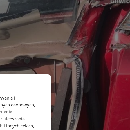
ywania i
danych osobowych,
etlania
az ulepszania
 i innych celach,