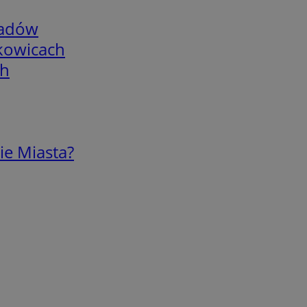
adów
skowicach
ch
ie Miasta?