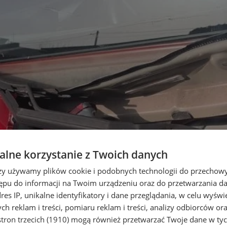
lne korzystanie z Twoich danych
rzy używamy plików cookie i podobnych technologii do przechow
ępu do informacji na Twoim urządzeniu oraz do przetwarzania 
dres IP, unikalne identyfikatory i dane przeglądania, w celu wyświ
h reklam i treści, pomiaru reklam i treści, analizy odbiorców or
tron trzecich (1910)
mogą również przetwarzać Twoje dane w tych