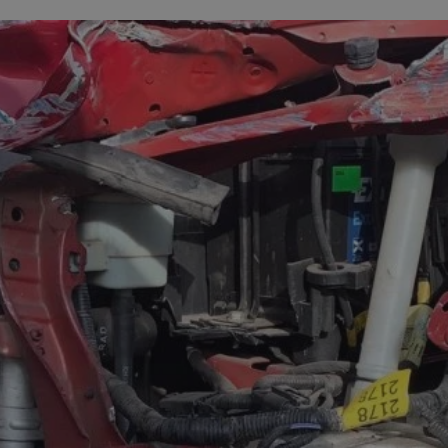
pyskowice.com.pl
1 rok
Ten plik cookie przechowuje ident
pyskowice.com.pl
1 rok
Ten plik cookie przechowuje ident
pyskowice.com.pl
1 rok
Ten plik cookie przechowuje ident
METADATA
5 miesięcy 4
Ten plik cookie jest używany d
YouTube
tygodnie
zgody użytkownika i wyboru pry
.youtube.com
interakcji z witryną. Rejestruje 
odwiedzającego na różne polityk
prywatności, zapewniając, że ich
uhonorowane w przyszłych sesja
nt
4 tygodnie 2 dni
Ten plik cookie jest używany prz
CookieScript
Script.com do zapamiętywania pr
pyskowice.com.pl
dotyczących zgody użytkownika na
to konieczne, aby baner cookie 
działał poprawnie.
29 minut 55
Ten plik cookie służy do rozróżni
Cloudflare Inc.
sekund
Jest to korzystne dla strony int
.twitter.com
Google Privacy Policy
umożliwia tworzenie ważnych r
korzystania z jej witryny interne
29 minut 59
Ten plik cookie służy do rozróżni
Cloudflare Inc.
sekund
Jest to korzystne dla strony int
.x.com
umożliwia tworzenie ważnych r
korzystania z jej witryny interne