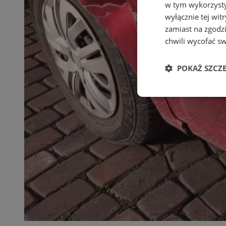
w tym wykorzysty
wyłącznie tej wi
zamiast na zgodz
chwili wycofać s
POKAŻ SZCZ
Niezbędne
Ni
Niezbędne pliki cook
zarządzanie kontem. 
Nazwa