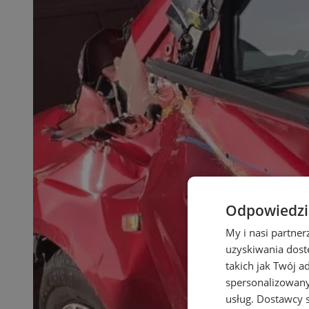
Odpowiedzia
My i nasi partne
uzyskiwania dost
takich jak Twój a
spersonalizowanyc
usług.
Dostawcy s