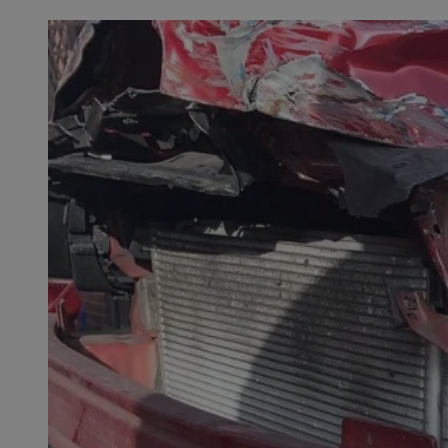
SessID
QeSessID
MvSessID
VISITOR_PRIVACY_
CookieScriptConse
__cf_bm
__cf_bm