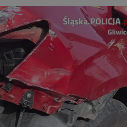
yfikator sesji.
yfikator sesji.
yfikator sesji.
o przechowywania
watności dla ich
dane dotyczące zgody
i i ustawienia
 preferencje zostaną
ch.
ez usługę Cookie-
eferencji
 pliki cookie. Jest
Cookie-Script.com
ania ludzi i botów.
ernetowej, ponieważ
aportów na temat
towej.
ania ludzi i botów.
ernetowej, ponieważ
aportów na temat
towej.