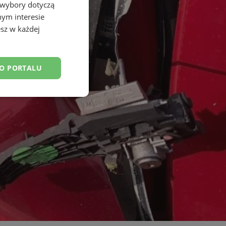
 wybory dotyczą
nym interesie
sz w każdej
DO PORTALU
esklasyfikowane
ane
owanie użytkownika i
j.