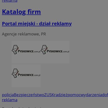
reklama
Katalog firm
Portal miejski - dział reklamy
Agencje reklamowe, PR
policja
Bezpieczeństwo
ZUS
Kradzież
pomoc
wydarzenia
do
reklama