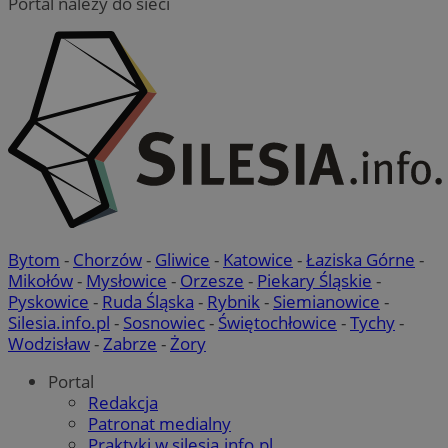
Portal należy do sieci
Bytom
-
Chorzów
-
Gliwice
-
Katowice
-
Łaziska Górne
-
Mikołów
-
Mysłowice
-
Orzesze
-
Piekary Śląskie
-
Pyskowice
-
Ruda Śląska
-
Rybnik
-
Siemianowice
-
Silesia.info.pl
-
Sosnowiec
-
Świętochłowice
-
Tychy
-
Wodzisław
-
Zabrze
-
Żory
Portal
Redakcja
Patronat medialny
Praktyki w silesia.info.pl