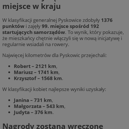
miejsce w kraju
W klasyfikacji generalnej Pyskowice zdobyły
1376
punktów
i zajęły
99. miejsce spośród 192
startujących samorządów
. To wynik, który pokazuje,
że mieszkańcy chętnie włączyli się w nową inicjatywę i
regularnie wsiadali na rowery.
Najwięcej kilometrów dla Pyskowic przejechali:
Robert – 2121 km
,
Mariusz – 1741 km
,
Krzysztof – 1568 km
.
W klasyfikacji kobiet najlepsze wyniki uzyskały:
Janina – 731 km
,
Małgorzata – 543 km
,
Judyta – 376 km
.
Nagrody zostaną wręczone