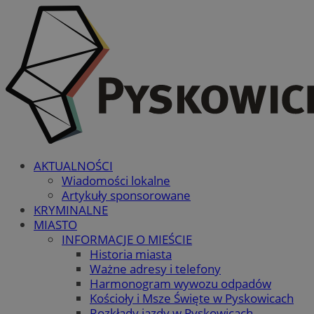
AKTUALNOŚCI
Wiadomości lokalne
Artykuły sponsorowane
KRYMINALNE
MIASTO
INFORMACJE O MIEŚCIE
Historia miasta
Ważne adresy i telefony
Harmonogram wywozu odpadów
Kościoły i Msze Święte w Pyskowicach
Rozkłady jazdy w Pyskowicach