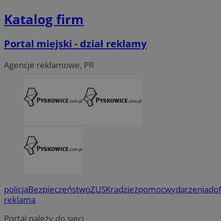
Katalog firm
Portal miejski - dział reklamy
Agencje reklamowe, PR
policja
Bezpieczeństwo
ZUS
Kradzież
pomoc
wydarzenia
do
reklama
Portal należy do sieci