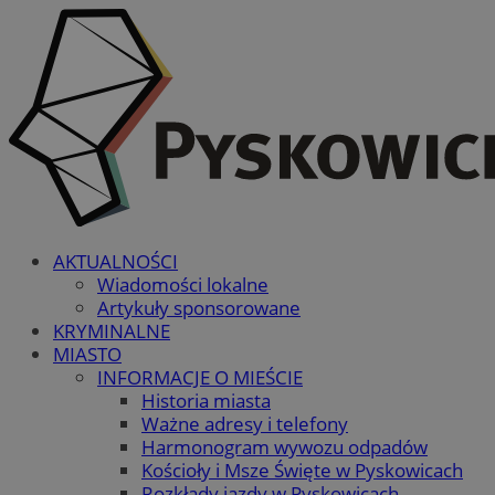
AKTUALNOŚCI
Wiadomości lokalne
Artykuły sponsorowane
KRYMINALNE
MIASTO
INFORMACJE O MIEŚCIE
Historia miasta
Ważne adresy i telefony
Harmonogram wywozu odpadów
Kościoły i Msze Święte w Pyskowicach
Rozkłady jazdy w Pyskowicach