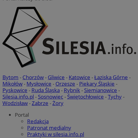
Bytom
-
Chorzów
-
Gliwice
-
Katowice
-
Łaziska Górne
-
Mikołów
-
Mysłowice
-
Orzesze
-
Piekary Śląskie
-
Pyskowice
-
Ruda Śląska
-
Rybnik
-
Siemianowice
-
Silesia.info.pl
-
Sosnowiec
-
Świętochłowice
-
Tychy
-
Wodzisław
-
Zabrze
-
Żory
Portal
Redakcja
Patronat medialny
Praktyki w silesia.info.pl