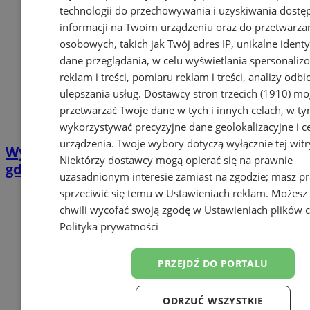
technologii do przechowywania i uzyskiwania dostę
informacji na Twoim urządzeniu oraz do przetwarza
osobowych, takich jak Twój adres IP, unikalne identyf
dane przeglądania, w celu wyświetlania spersonali
reklam i treści, pomiaru reklam i treści, analizy odb
ulepszania usług.
Dostawcy stron trzecich (1910)
mog
przetwarzać Twoje dane w tych i innych celach, w t
wykorzystywać precyzyjne dane geolokalizacyjne i c
urządzenia. Twoje wybory dotyczą wyłącznie tej witr
Wyłączenia prądu w Pyskowicach. Sprawdź
Niektórzy dostawcy mogą opierać się na prawnie
gdzie nie będzie prądu [02.06-07.06]
uzasadnionym interesie zamiast na zgodzie; masz p
sprzeciwić się temu w
Ustawieniach reklam
. Możesz
chwili wycofać swoją zgodę w
Ustawieniach plików 
Polityka prywatności
PRZEJDŹ DO PORTALU
ODRZUĆ WSZYSTKIE