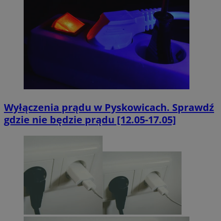
Nazwa
Domena
przechowyw
SessID
pyskowice.com.pl
1 rok
QeSessID
pyskowice.com.pl
1 rok
MvSessID
pyskowice.com.pl
1 rok
Wyłączenia prądu w Pyskowicach. Sprawdź
gdzie nie będzie prądu [12.05-17.05]
VISITOR_PRIVACY_METADATA
5 miesięcy
YouTube
tygodni
.youtube.com
Google Privacy Policy