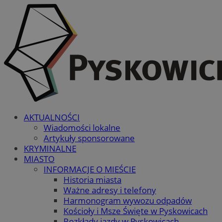
AKTUALNOŚCI
Wiadomości lokalne
Artykuły sponsorowane
KRYMINALNE
MIASTO
INFORMACJE O MIEŚCIE
Historia miasta
Ważne adresy i telefony
Harmonogram wywozu odpadów
Kościoły i Msze Święte w Pyskowicach
Rozkłady jazdy w Pyskowicach