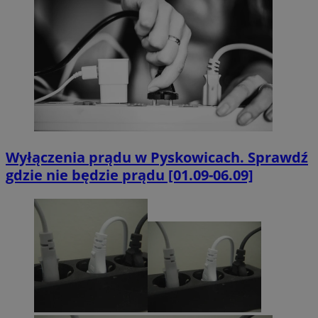
Wyłączenia prądu w Pyskowicach. Sprawdź
gdzie nie będzie prądu [01.09-06.09]