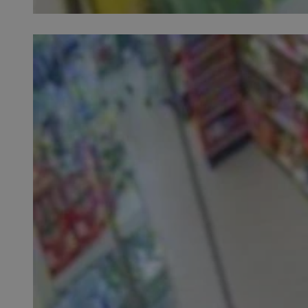
SessID
QeSessID
MvSessID
VISITOR_PRIVACY_
CookieScriptConse
__cf_bm
__cf_bm