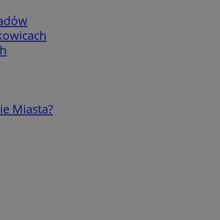
adów
skowicach
ch
ie Miasta?