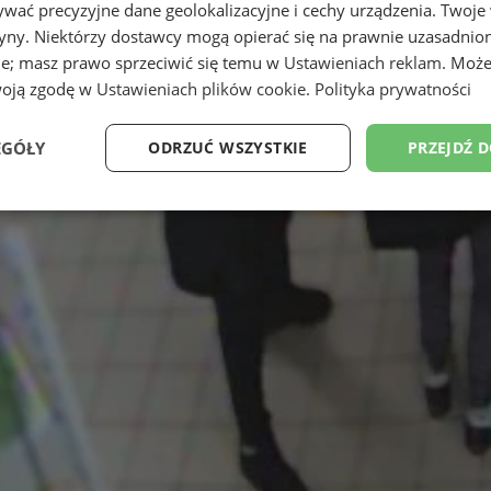
wać precyzyjne dane geolokalizacyjne i cechy urządzenia. Twoje
tryny. Niektórzy dostawcy mogą opierać się na prawnie uzasadnio
ie; masz prawo sprzeciwić się temu w
Ustawieniach reklam
. Może
woją zgodę w
Ustawieniach plików cookie
.
Polityka prywatności
EGÓŁY
ODRZUĆ WSZYSTKIE
PRZEJDŹ 
Wydajność
Targetowanie
Funkcjonalność
Ni
ezbędne
Wydajność
Targetowanie
Funkcjonalność
Niesklasyfikow
ie umożliwiają korzystanie z podstawowych funkcji strony internetowej, takich jak log
Bez niezbędnych plików cookie nie można prawidłowo korzystać ze strony internetowe
Provider
/
Okres
Opis
Domena
przechowywania