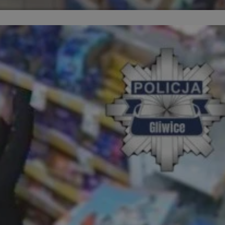
yfikator sesji.
yfikator sesji.
yfikator sesji.
o przechowywania
watności dla ich
dane dotyczące zgody
i i ustawienia
 preferencje zostaną
ch.
ez usługę Cookie-
eferencji
 pliki cookie. Jest
Cookie-Script.com
ania ludzi i botów.
ernetowej, ponieważ
aportów na temat
towej.
ania ludzi i botów.
ernetowej, ponieważ
aportów na temat
towej.