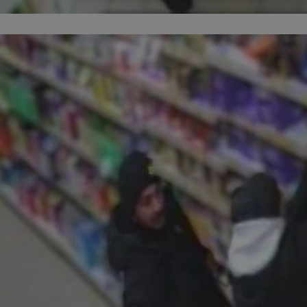
pyskowice.com.pl
1 rok
Ten plik cookie przechowuje ident
pyskowice.com.pl
1 rok
Ten plik cookie przechowuje ident
pyskowice.com.pl
1 rok
Ten plik cookie przechowuje ident
METADATA
5 miesięcy 4
Ten plik cookie jest używany d
YouTube
tygodnie
zgody użytkownika i wyboru pry
.youtube.com
interakcji z witryną. Rejestruje 
odwiedzającego na różne polityk
prywatności, zapewniając, że ich
uhonorowane w przyszłych sesja
nt
4 tygodnie 2 dni
Ten plik cookie jest używany prz
CookieScript
Script.com do zapamiętywania pr
pyskowice.com.pl
dotyczących zgody użytkownika na
to konieczne, aby baner cookie 
działał poprawnie.
29 minut 55
Ten plik cookie służy do rozróżni
Cloudflare Inc.
sekund
Jest to korzystne dla strony int
.twitter.com
Google Privacy Policy
umożliwia tworzenie ważnych r
korzystania z jej witryny interne
29 minut 59
Ten plik cookie służy do rozróżni
Cloudflare Inc.
sekund
Jest to korzystne dla strony int
.x.com
umożliwia tworzenie ważnych r
korzystania z jej witryny interne