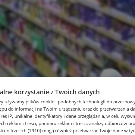
lne korzystanie z Twoich danych
rzy używamy plików cookie i podobnych technologii do przechow
ępu do informacji na Twoim urządzeniu oraz do przetwarzania 
dres IP, unikalne identyfikatory i dane przeglądania, w celu wyświ
h reklam i treści, pomiaru reklam i treści, analizy odbiorców or
tron trzecich (1910)
mogą również przetwarzać Twoje dane w tych