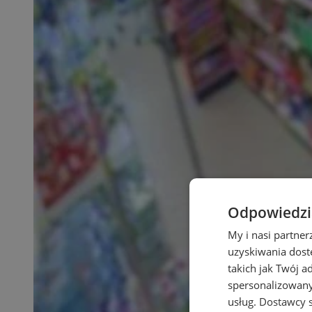
Odpowiedzia
My i nasi partne
uzyskiwania dost
takich jak Twój a
spersonalizowanyc
usług.
Dostawcy s