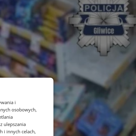
ywania i
danych osobowych,
etlania
az ulepszania
 i innych celach,