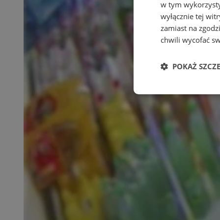
w tym wykorzysty
wyłącznie tej wi
zamiast na zgodz
chwili wycofać s
POKAŻ SZCZ
Niezbędne
Ni
Niezbędne pliki cook
zarządzanie kontem. 
Nazwa