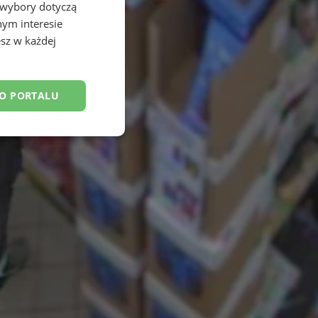
 wybory dotyczą
nym interesie
sz w każdej
DO PORTALU
esklasyfikowane
ane
owanie użytkownika i
j.