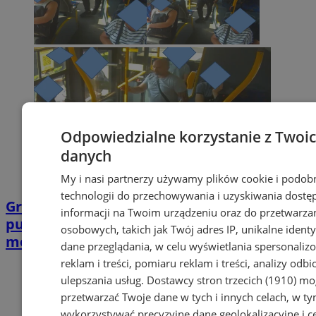
Odpowiedzialne korzystanie z Twoi
danych
My i nasi partnerzy używamy plików cookie i podob
technologii do przechowywania i uzyskiwania dostę
Groźby karalne w Pyskowicach. Policja
informacji na Twoim urządzeniu oraz do przetwarza
publikuje wizerunek podejrzewanego
osobowych, takich jak Twój adres IP, unikalne identyf
mężczyzny
dane przeglądania, w celu wyświetlania spersonali
reklam i treści, pomiaru reklam i treści, analizy odb
ulepszania usług.
Dostawcy stron trzecich (1910)
mog
przetwarzać Twoje dane w tych i innych celach, w t
wykorzystywać precyzyjne dane geolokalizacyjne i c