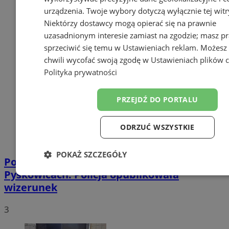
urządzenia. Twoje wybory dotyczą wyłącznie tej witr
Niektórzy dostawcy mogą opierać się na prawnie
uzasadnionym interesie zamiast na zgodzie; masz p
sprzeciwić się temu w
Ustawieniach reklam
. Możesz
chwili wycofać swoją zgodę w
Ustawieniach plików 
Polityka prywatności
PRZEJDŹ DO PORTALU
ODRZUĆ WSZYSTKIE
POKAŻ SZCZEGÓŁY
Poszukiwani sprawcy kradzieży w
Pyskowicach. Policja opublikowała
Niezbędne
Wydajność
Targetowanie
Funkc
wizerunek
3
Niesklasyfikowane