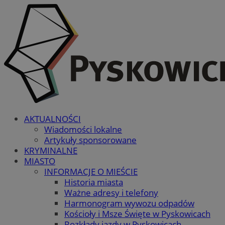
AKTUALNOŚCI
Wiadomości lokalne
Artykuły sponsorowane
KRYMINALNE
MIASTO
INFORMACJE O MIEŚCIE
Historia miasta
Ważne adresy i telefony
Harmonogram wywozu odpadów
Kościoły i Msze Święte w Pyskowicach
Rozkłady jazdy w Pyskowicach