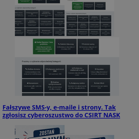
Fałszywe SMS-y, e-maile i strony. Tak
zgłosisz cyberoszustwo do CSIRT NASK