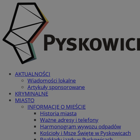
AKTUALNOŚCI
Wiadomości lokalne
Artykuły sponsorowane
KRYMINALNE
MIASTO
INFORMACJE O MIEŚCIE
Historia miasta
Ważne adresy i telefony
Harmonogram wywozu odpadów
Kościoły i Msze Święte w Pyskowicach
Rozkłady jazdy w Pyskowicach