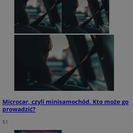
Microcar, czyli minisamochód. Kto może go
prowadzić?
51