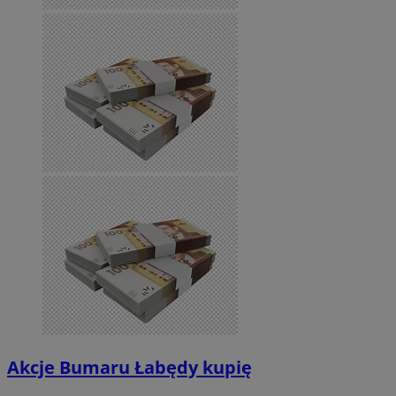
Akcje Bumaru Łabędy kupię