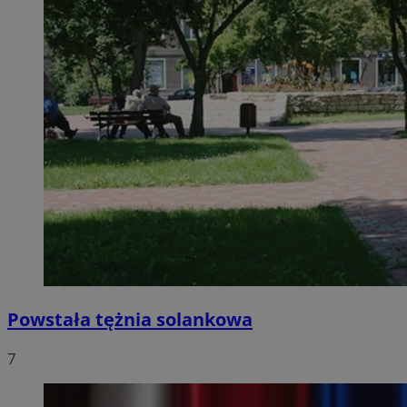
Powstała tężnia solankowa
7