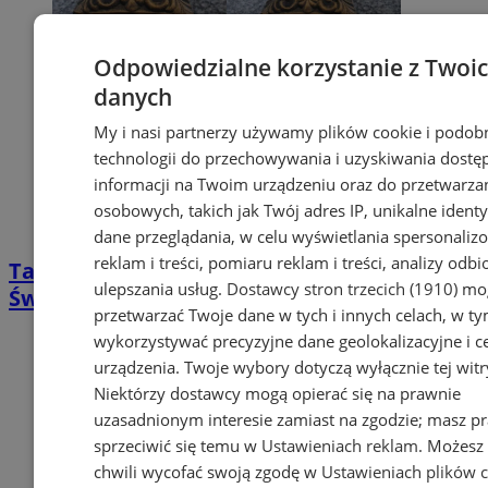
Odpowiedzialne korzystanie z Twoi
danych
My i nasi partnerzy używamy plików cookie i podob
technologii do przechowywania i uzyskiwania dostę
informacji na Twoim urządzeniu oraz do przetwarza
osobowych, takich jak Twój adres IP, unikalne identyf
dane przeglądania, w celu wyświetlania spersonali
reklam i treści, pomiaru reklam i treści, analizy odb
Targowisko parkingiem na Wszystkich
ulepszania usług.
Dostawcy stron trzecich (1910)
mog
Świętych
przetwarzać Twoje dane w tych i innych celach, w t
wykorzystywać precyzyjne dane geolokalizacyjne i c
urządzenia. Twoje wybory dotyczą wyłącznie tej witr
Niektórzy dostawcy mogą opierać się na prawnie
uzasadnionym interesie zamiast na zgodzie; masz p
sprzeciwić się temu w
Ustawieniach reklam
. Możesz
chwili wycofać swoją zgodę w
Ustawieniach plików 