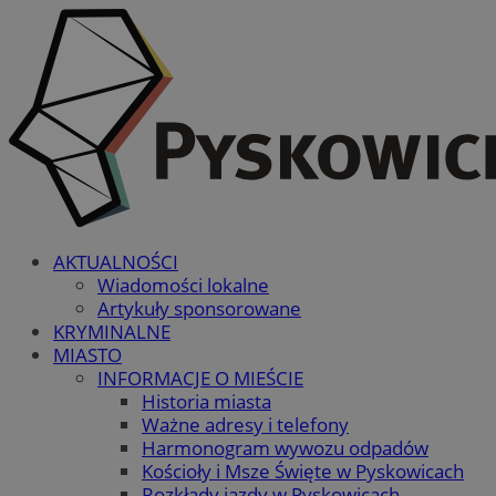
AKTUALNOŚCI
Wiadomości lokalne
Artykuły sponsorowane
KRYMINALNE
MIASTO
INFORMACJE O MIEŚCIE
Historia miasta
Ważne adresy i telefony
Harmonogram wywozu odpadów
Kościoły i Msze Święte w Pyskowicach
Rozkłady jazdy w Pyskowicach