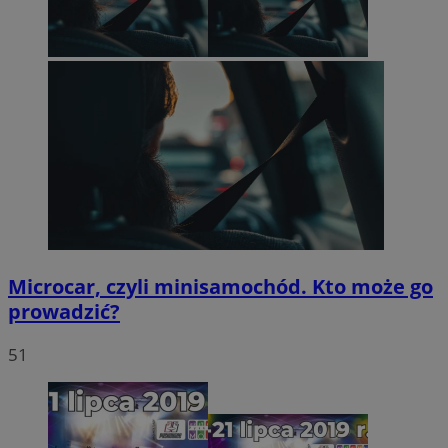
Microcar, czyli minisamochód. Kto może go
prowadzić?
51