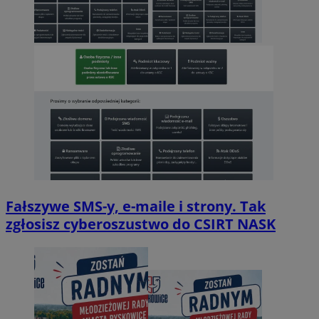
Fałszywe SMS-y, e-maile i strony. Tak
zgłosisz cyberoszustwo do CSIRT NASK