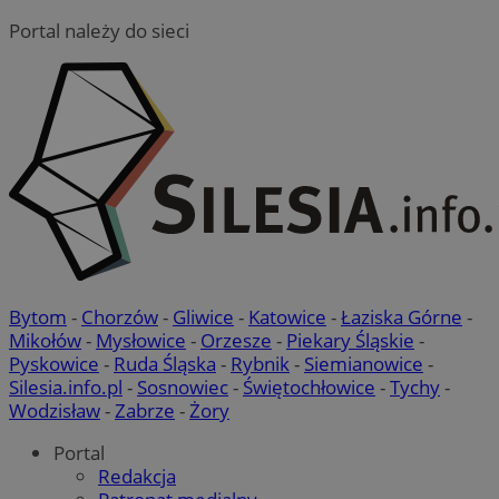
Portal należy do sieci
Bytom
-
Chorzów
-
Gliwice
-
Katowice
-
Łaziska Górne
-
Mikołów
-
Mysłowice
-
Orzesze
-
Piekary Śląskie
-
Pyskowice
-
Ruda Śląska
-
Rybnik
-
Siemianowice
-
Silesia.info.pl
-
Sosnowiec
-
Świętochłowice
-
Tychy
-
Wodzisław
-
Zabrze
-
Żory
Portal
Redakcja