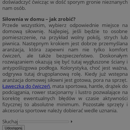
doświadczyć ćwicząc w dość sporym gronie nieznanych
nam osób.
Siłownia w domu – jak zrobić?
Przede wszystkim, wybierz odpowiednie miejsce na
domową siłownię. Najlepiej, jeśli będzie to osobne
pomieszczenie, na przykład wolny pokój, strych lub
piwnica. Następnym krokiem jest dobrze przemyślana
aranżacja, która zapewni nam nie tylko komfort
ćwiczeń, ale także bezpieczeństwo. Doskonałym
rozwiązaniem okazują się być tutaj wygłuszone ściany i
antypoślizgowa podłoga. Kolorystyka, choć jest ważna,
odgrywa tutaj drugoplanową rolę. Kiedy już wstępna
aranżacja domowej siłowni jest gotowa, pora na sprzęt.
Ławeczka do ćwiczeń
, mata sportowa, hantle, drążek do
podciągania, rower stacjonarny i lustro pozwalające na
korektę ewentualnych błędów w czasie aktywności
fizycznej to absolutne minimum. Pozostałe sprzęty i
akcesoria sportowe należy dobierać wedle uznania.
Słuchaj
⏵︎
Udostępnij