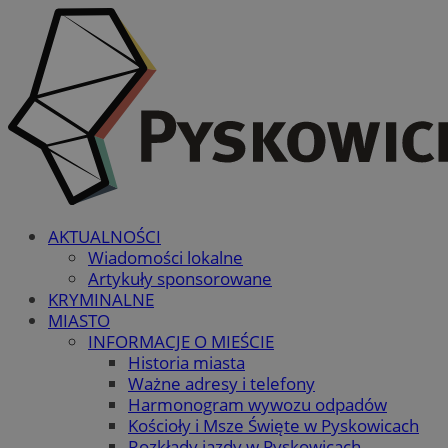
AKTUALNOŚCI
Wiadomości lokalne
Artykuły sponsorowane
KRYMINALNE
MIASTO
INFORMACJE O MIEŚCIE
Historia miasta
Ważne adresy i telefony
Harmonogram wywozu odpadów
Kościoły i Msze Święte w Pyskowicach
Rozkłady jazdy w Pyskowicach