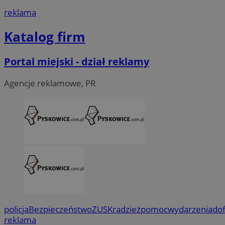
reklama
Katalog firm
Portal miejski - dział reklamy
Agencje reklamowe, PR
policja
Bezpieczeństwo
ZUS
Kradzież
pomoc
wydarzenia
do
reklama