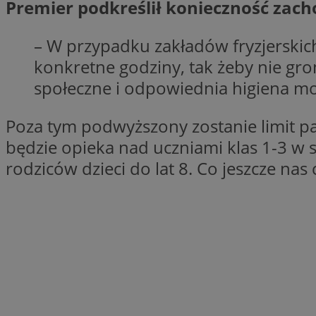
Premier podkreślił konieczność zac
Nazwa
Nazwa
ustat_y6rnhl0sgwc
Nazwa
– W przypadku zakładów fryzjerskich
ustat_qtixygjb9ub
ustat_gid
konkretne godziny, tak żeby nie grom
test_cookie
__Secure-YNID
społeczne i odpowiednia higiena mo
ustat_ucijhkzXjde3
IDE
ustat_9myf32XcXje
Poza tym podwyższony zostanie limit p
__eoi
ustat_e1fXggjnd6q
będzie opieka nad uczniami klas 1-3 w 
ustat_ugr1v6n1xr
rodziców dzieci do lat 8. Co jeszcze nas
YSC
_ga_KRG642HW80
ustat_0qdml9jpb4p
ustat_a7pd4yq9deX
VISITOR_INFO1_LIV
__gpi
ustat_icx3j72fr3j1j
ustat_h2aqrz9xfljy
_ga
_fbp
__Secure-
ROLLOUT_TOKEN