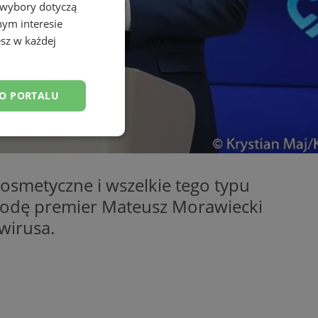
 wybory dotyczą
nym interesie
sz w każdej
DO PORTALU
esklasyfikowane
osmetyczne i wszelkie tego typu
środę premier Mateusz Morawiecki
wirusa.
ane
owanie użytkownika i
j.