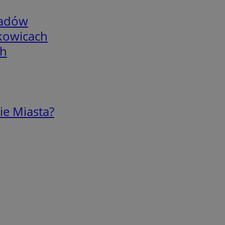
adów
skowicach
ch
ie Miasta?