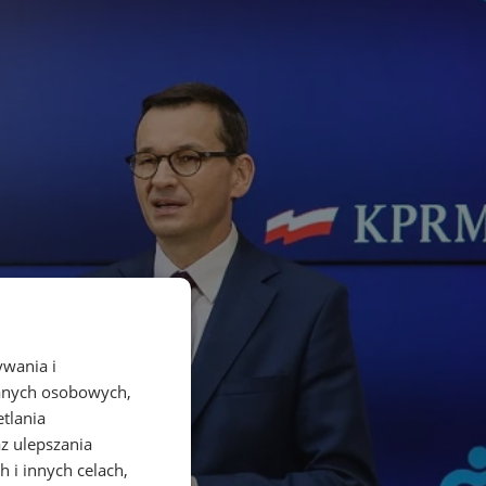
ywania i
danych osobowych,
etlania
az ulepszania
 i innych celach,