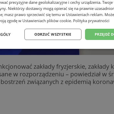
wać precyzyjne dane geolokalizacyjne i cechy urządzenia. Twoje
tryny. Niektórzy dostawcy mogą opierać się na prawnie uzasadnio
ie; masz prawo sprzeciwić się temu w
Ustawieniach reklam
. Może
woją zgodę w
Ustawieniach plików cookie
.
Polityka prywatności
EGÓŁY
ODRZUĆ WSZYSTKIE
PRZEJDŹ 
Wydajność
Targetowanie
Funkcjonalność
Ni
cjonować zakłady fryzjerskie, zakłady k
isane w rozporządzeniu – powiedział w 
 obostrzeń związanych z epidemią korona
ezbędne
Wydajność
Targetowanie
Funkcjonalność
Niesklasyfikow
ie umożliwiają korzystanie z podstawowych funkcji strony internetowej, takich jak log
Bez niezbędnych plików cookie nie można prawidłowo korzystać ze strony internetowe
Provider
/
Okres
Opis
Domena
przechowywania