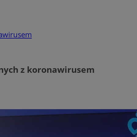
nawirusem
anych z koronawirusem