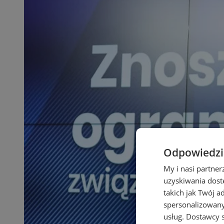
Odpowiedzia
My i nasi partne
uzyskiwania dost
takich jak Twój a
spersonalizowanyc
usług.
Dostawcy s