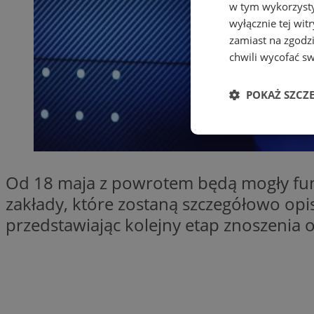
w tym wykorzysty
wyłącznie tej wi
zamiast na zgodz
chwili wycofać s
POKAŻ SZCZ
Niezbędne
Od 18 maja z powrotem będą mogły funk
zakłady, które zostaną szczegółowo op
przedstawiając kolejny etap znoszenia
Ni
Niezbędne pliki cook
zarządzanie kontem. 
Nazwa