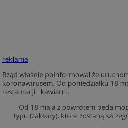
SessID
QeSessID
MvSessID
VISITOR_PRIVACY_
reklama
CookieScriptConse
Rząd właśnie poinformował że uruchomio
koronawirusem. Od poniedziałku 18 maja
__cf_bm
restauracji i kawiarni.
__cf_bm
– Od 18 maja z powrotem będą mogły
typu (zakłady), które zostaną szcz