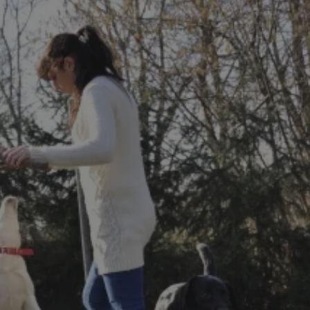
yfikator sesji.
yfikator sesji.
yfikator sesji.
o przechowywania
watności dla ich
dane dotyczące zgody
i i ustawienia
 preferencje zostaną
ch.
ez usługę Cookie-
eferencji
 pliki cookie. Jest
Cookie-Script.com
ania ludzi i botów.
ernetowej, ponieważ
aportów na temat
towej.
ania ludzi i botów.
ernetowej, ponieważ
aportów na temat
towej.