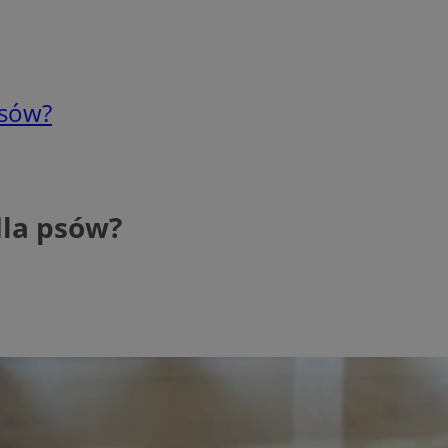
psów?
dla psów?