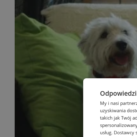
Odpowiedzia
My i nasi partne
uzyskiwania dost
takich jak Twój a
spersonalizowanyc
usług.
Dostawcy s