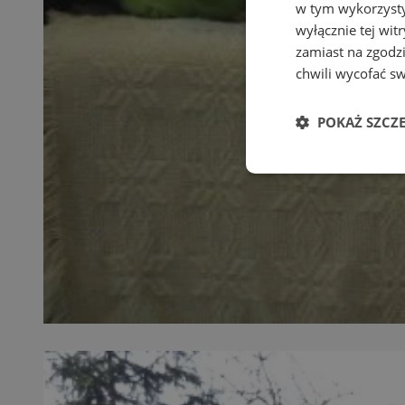
w tym wykorzysty
wyłącznie tej wi
zamiast na zgodz
chwili wycofać s
POKAŻ SZCZ
Niezbędne
Ni
Niezbędne pliki cook
zarządzanie kontem. 
Nazwa