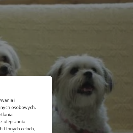
ywania i
danych osobowych,
etlania
az ulepszania
 i innych celach,