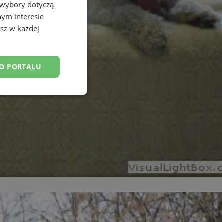
 wybory dotyczą
nym interesie
sz w każdej
DO PORTALU
esklasyfikowane
ane
owanie użytkownika i
j.