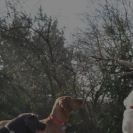
pyskowice.com.pl
1 rok
Ten plik cookie przechowuje ident
pyskowice.com.pl
1 rok
Ten plik cookie przechowuje ident
pyskowice.com.pl
1 rok
Ten plik cookie przechowuje ident
METADATA
5 miesięcy 4
Ten plik cookie jest używany d
YouTube
tygodnie
zgody użytkownika i wyboru pry
.youtube.com
interakcji z witryną. Rejestruje 
odwiedzającego na różne polityk
prywatności, zapewniając, że ich
uhonorowane w przyszłych sesja
nt
4 tygodnie 2 dni
Ten plik cookie jest używany prz
CookieScript
Script.com do zapamiętywania pr
pyskowice.com.pl
dotyczących zgody użytkownika na
to konieczne, aby baner cookie 
działał poprawnie.
29 minut 55
Ten plik cookie służy do rozróżni
Cloudflare Inc.
sekund
Jest to korzystne dla strony int
.twitter.com
Google Privacy Policy
umożliwia tworzenie ważnych r
korzystania z jej witryny interne
29 minut 59
Ten plik cookie służy do rozróżni
Cloudflare Inc.
sekund
Jest to korzystne dla strony int
.x.com
umożliwia tworzenie ważnych r
korzystania z jej witryny interne