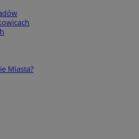
adów
skowicach
ch
ie Miasta?