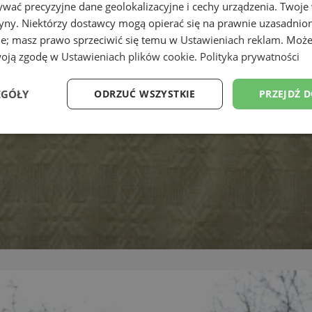
wać precyzyjne dane geolokalizacyjne i cechy urządzenia. Twoje
tryny. Niektórzy dostawcy mogą opierać się na prawnie uzasadnio
ie; masz prawo sprzeciwić się temu w
Ustawieniach reklam
. Może
woją zgodę w
Ustawieniach plików cookie
.
Polityka prywatności
EGÓŁY
ODRZUĆ WSZYSTKIE
PRZEJDŹ 
Wydajność
Targetowanie
Funkcjonalność
Ni
ezbędne
Wydajność
Targetowanie
Funkcjonalność
Niesklasyfikow
ie umożliwiają korzystanie z podstawowych funkcji strony internetowej, takich jak log
Bez niezbędnych plików cookie nie można prawidłowo korzystać ze strony internetowe
Provider
/
Okres
Opis
Domena
przechowywania