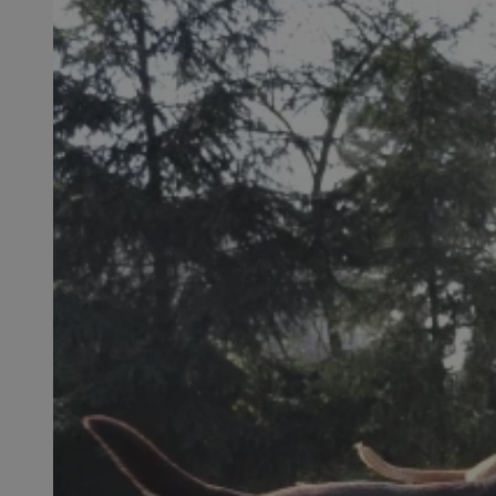
SessID
QeSessID
MvSessID
VISITOR_PRIVACY_
CookieScriptConse
__cf_bm
__cf_bm