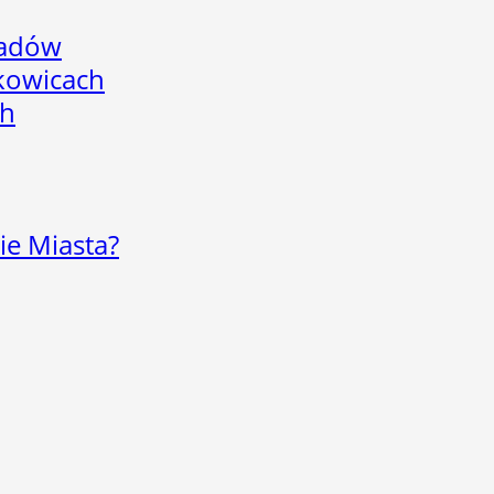
adów
skowicach
ch
ie Miasta?