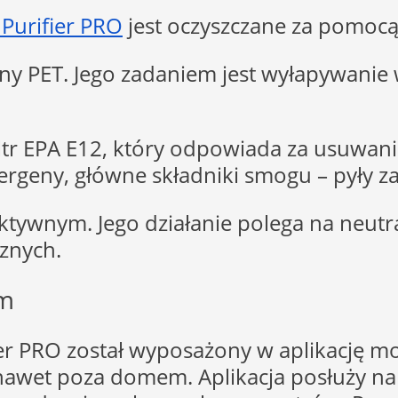
 Purifier PRO
jest oczyszczane za pomocą 
ępny PET. Jego zadaniem jest wyłapywanie 
iltr EPA E12, który odpowiada za usuwan
 alergeny, główne składniki smogu – pyły
m aktywnym. Jego działanie polega na neut
znych.
em
ier PRO został wyposażony w aplikację mo
wet poza domem. Aplikacja posłuży nam