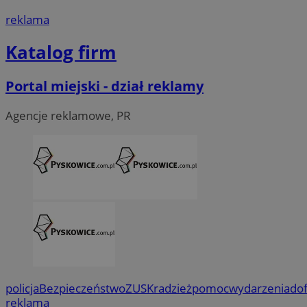
reklama
Katalog firm
Portal miejski - dział reklamy
Agencje reklamowe, PR
policja
Bezpieczeństwo
ZUS
Kradzież
pomoc
wydarzenia
do
reklama