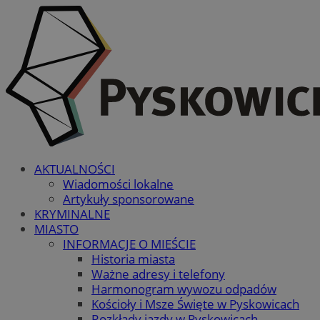
AKTUALNOŚCI
Wiadomości lokalne
Artykuły sponsorowane
KRYMINALNE
MIASTO
INFORMACJE O MIEŚCIE
Historia miasta
Ważne adresy i telefony
Harmonogram wywozu odpadów
Kościoły i Msze Święte w Pyskowicach
Rozkłady jazdy w Pyskowicach