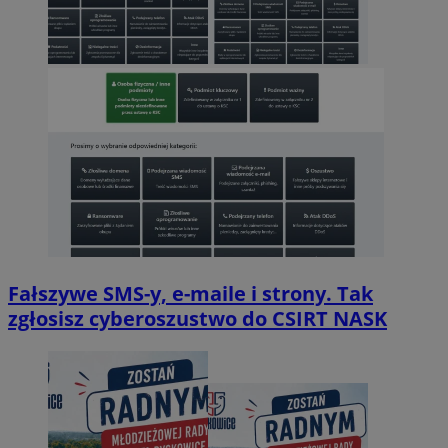
Fałszywe SMS-y, e-maile i strony. Tak
zgłosisz cyberoszustwo do CSIRT NASK