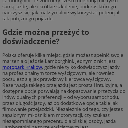
Lamborghini. Te vouchery często obejmują nie tylko
samą jazdę, ale i krótkie szkolenie, podczas którego
nauczysz się, jak maksymalnie wykorzystać potencjał
tak potężnego pojazdu.
Gdzie można przeżyć to
doświadczenie?
Polska oferuje kilka miejsc, gdzie możesz spełnić swoje
marzenia o jeździe Lamborghini. Jednym z nich jest
motopark Kraków
, gdzie nie tylko doświadczysz jazdy
na profesjonalnym torze wyścigowym, ale również
poczujesz się jak prawdziwy kierowca wyścigowy.
Rezerwacja takiego przejazdu jest prosta i intuicyjna, a
dostępne opcje pozwalają na dopasowanie przeżycia do
indywidualnych preferencji – od wyboru samochodu,
przez długość jazdy, aż po dodatkowe opcje takie jak
filmowanie przejażdżki. Niezależnie od tego, czy jesteś
zapalonym miłośnikiem motoryzacji, czy szukasz
niezapomnianego prezentu dla bliskiej osoby, jazda
Lamborghini na torze wyścigowym jest