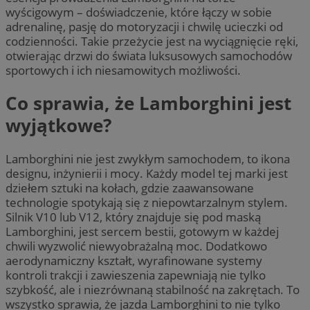
wyścigowym – doświadczenie, które łączy w sobie
adrenalinę, pasję do motoryzacji i chwilę ucieczki od
codzienności. Takie przeżycie jest na wyciągnięcie ręki,
otwierając drzwi do świata luksusowych samochodów
sportowych i ich niesamowitych możliwości.
Co sprawia, że Lamborghini jest
wyjątkowe?
Lamborghini nie jest zwykłym samochodem, to ikona
designu, inżynierii i mocy. Każdy model tej marki jest
dziełem sztuki na kołach, gdzie zaawansowane
technologie spotykają się z niepowtarzalnym stylem.
Silnik V10 lub V12, który znajduje się pod maską
Lamborghini, jest sercem bestii, gotowym w każdej
chwili wyzwolić niewyobrażalną moc. Dodatkowo
aerodynamiczny kształt, wyrafinowane systemy
kontroli trakcji i zawieszenia zapewniają nie tylko
szybkość, ale i niezrównaną stabilność na zakrętach. To
wszystko sprawia, że jazda Lamborghini to nie tylko