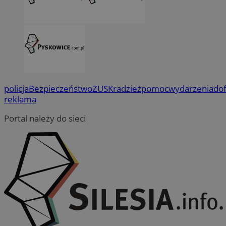
policja
Bezpieczeństwo
ZUS
Kradzież
pomoc
wydarzenia
do
reklama
Portal należy do sieci