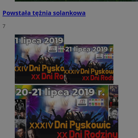
Powstała tężnia solankowa
7