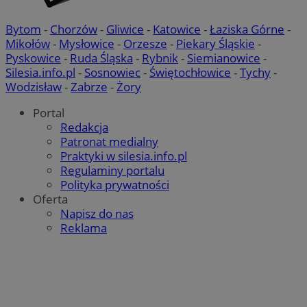
Bytom
-
Chorzów
-
Gliwice
-
Katowice
-
Łaziska Górne
-
Mikołów
-
Mysłowice
-
Orzesze
-
Piekary Śląskie
-
Pyskowice
-
Ruda Śląska
-
Rybnik
-
Siemianowice
-
Silesia.info.pl
-
Sosnowiec
-
Świętochłowice
-
Tychy
-
Wodzisław
-
Zabrze
-
Żory
Portal
Redakcja
Patronat medialny
Praktyki w silesia.info.pl
Regulaminy portalu
Polityka prywatności
Oferta
Napisz do nas
Reklama