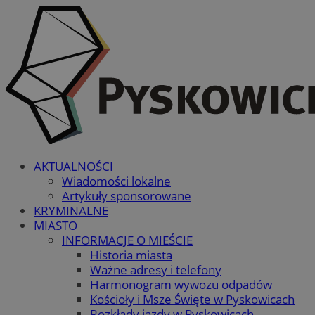
AKTUALNOŚCI
Wiadomości lokalne
Artykuły sponsorowane
KRYMINALNE
MIASTO
INFORMACJE O MIEŚCIE
Historia miasta
Ważne adresy i telefony
Harmonogram wywozu odpadów
Kościoły i Msze Święte w Pyskowicach
Rozkłady jazdy w Pyskowicach