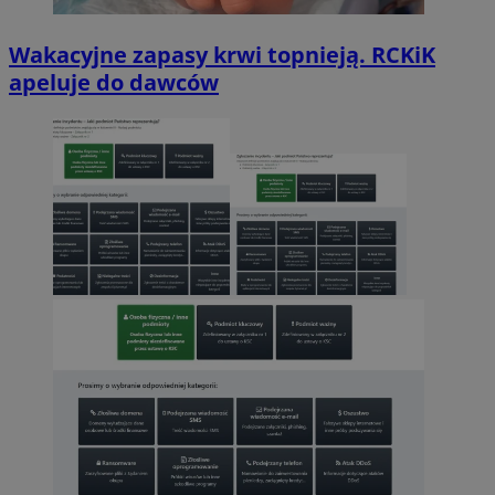
Wakacyjne zapasy krwi topnieją. RCKiK
apeluje do dawców