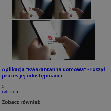
Aplikacja "Kwarantanna domowa" - ruszył
proces jej udostępniania
5
reklama
Zobacz również