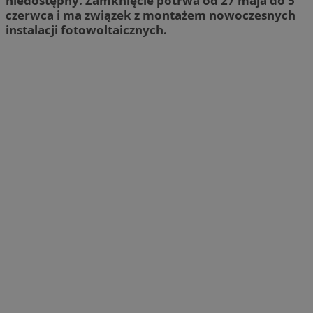
niedostępny. Zamknięcie potrwa od 27 maja do 5
czerwca i ma związek z montażem nowoczesnych
instalacji fotowoltaicznych.