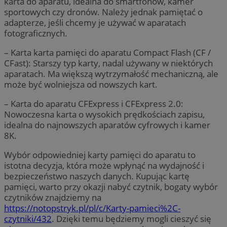
karta do aparatu, idealna do smartfonów, kamer
sportowych czy dronów. Należy jednak pamiętać o
adapterze, jeśli chcemy je używać w aparatach
fotograficznych.
– Karta karta pamięci do aparatu Compact Flash (CF /
CFast): Starszy typ karty, nadal używany w niektórych
aparatach. Ma większą wytrzymałość mechaniczną, ale
może być wolniejsza od nowszych kart.
– Karta do aparatu CFExpress i CFExpress 2.0:
Nowoczesna karta o wysokich prędkościach zapisu,
idealna do najnowszych aparatów cyfrowych i kamer
8K.
Wybór odpowiedniej karty pamięci do aparatu to
istotna decyzja, która może wpłynąć na wydajność i
bezpieczeństwo naszych danych. Kupując kartę
pamięci, warto przy okazji nabyć czytnik, bogaty wybór
czytników znajdziemy na
https://notopstryk.pl/pl/c/Karty-pamieci%2C-
czytniki/432
. Dzięki temu będziemy mogli cieszyć się