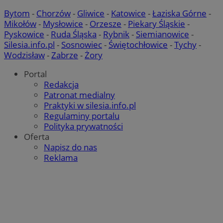
Bytom
-
Chorzów
-
Gliwice
-
Katowice
-
Łaziska Górne
-
Mikołów
-
Mysłowice
-
Orzesze
-
Piekary Śląskie
-
Pyskowice
-
Ruda Śląska
-
Rybnik
-
Siemianowice
-
Silesia.info.pl
-
Sosnowiec
-
Świętochłowice
-
Tychy
-
Wodzisław
-
Zabrze
-
Żory
Portal
Redakcja
Patronat medialny
Praktyki w silesia.info.pl
Regulaminy portalu
Polityka prywatności
Oferta
Napisz do nas
Reklama