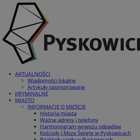
AKTUALNOŚCI
Wiadomości lokalne
Artykuły sponsorowane
KRYMINALNE
MIASTO
INFORMACJE O MIEŚCIE
Historia miasta
Ważne adresy i telefony
Harmonogram wywozu odpadów
Kościoły i Msze Święte w Pyskowicach
Rozkłady jazdy w Pyskowicach