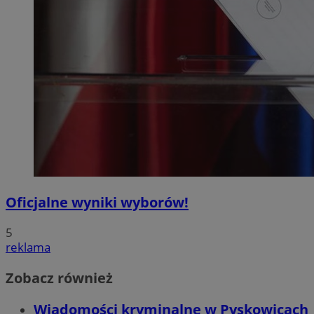
Oficjalne wyniki wyborów!
5
reklama
Zobacz również
Wiadomości kryminalne w Pyskowicach