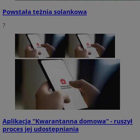
Powstała tężnia solankowa
7
Aplikacja "Kwarantanna domowa" - ruszył
proces jej udostępniania