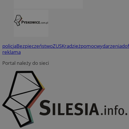
policja
Bezpieczeństwo
ZUS
Kradzież
pomoc
wydarzenia
do
reklama
Portal należy do sieci