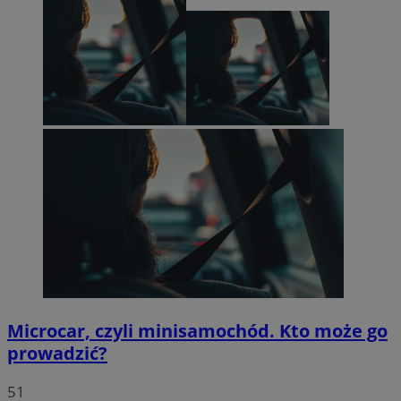
Microcar, czyli minisamochód. Kto może go
prowadzić?
51