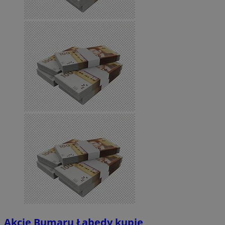
Akcje Bumaru Łabędy kupię