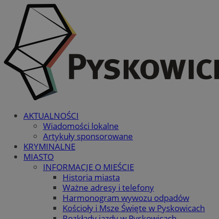
AKTUALNOŚCI
Wiadomości lokalne
Artykuły sponsorowane
KRYMINALNE
MIASTO
INFORMACJE O MIEŚCIE
Historia miasta
Ważne adresy i telefony
Harmonogram wywozu odpadów
Kościoły i Msze Święte w Pyskowicach
Rozkłady jazdy w Pyskowicach