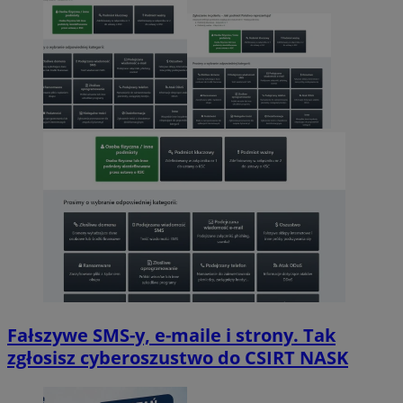
Fałszywe SMS-y, e-maile i strony. Tak
zgłosisz cyberoszustwo do CSIRT NASK