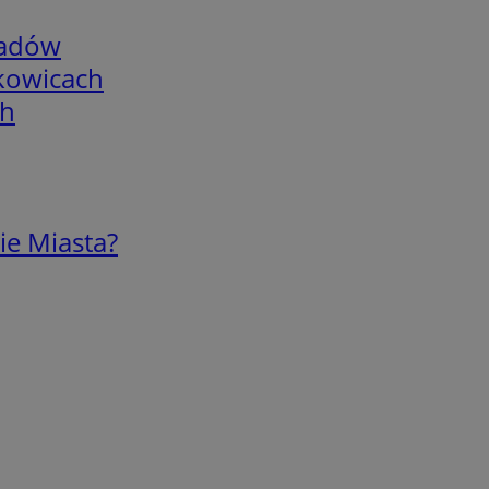
adów
skowicach
ch
ie Miasta?