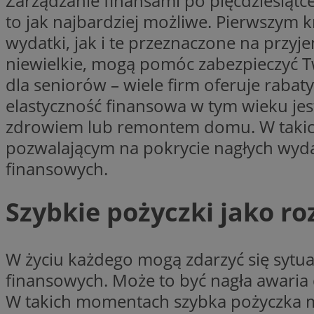
Zarządzanie finansami po pięćdziesiątc
Nazwa
to jak najbardziej możliwe. Pierwszym 
Nazwa
ustat_y6rnhl0sgwc
wydatki, jak i te przeznaczone na przyj
Nazwa
ustat_qtixygjb9ub
ustat_gid
niewielkie, mogą pomóc zabezpieczyć Two
test_cookie
__Secure-YNID
dla seniorów – wiele firm oferuje rabaty
ustat_ucijhkzXjde3
elastyczność finansowa w tym wieku jes
IDE
ustat_9myf32XcXje
zdrowiem lub remontem domu. W takich
__eoi
ustat_e1fXggjnd6q
pozwalającym na pokrycie nagłych wyd
ustat_ugr1v6n1xr
YSC
finansowych.
_ga_KRG642HW80
ustat_0qdml9jpb4p
ustat_a7pd4yq9deX
VISITOR_INFO1_LIV
Szybkie pożyczki jako r
__gpi
ustat_icx3j72fr3j1j
ustat_h2aqrz9xfljy
_ga
_fbp
W życiu każdego mogą zdarzyć się syt
finansowych. Może to być nagła awaria
__Secure-
W takich momentach szybka pożyczka m
ROLLOUT_TOKEN