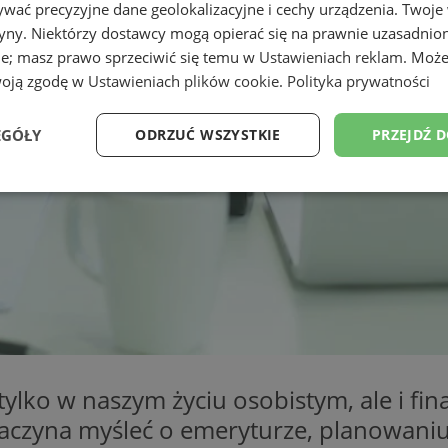
wać precyzyjne dane geolokalizacyjne i cechy urządzenia. Twoje
tryny. Niektórzy dostawcy mogą opierać się na prawnie uzasadnio
ie; masz prawo sprzeciwić się temu w
Ustawieniach reklam
. Może
woją zgodę w
Ustawieniach plików cookie
.
Polityka prywatności
EGÓŁY
ODRZUĆ WSZYSTKIE
PRZEJDŹ 
Wydajność
Targetowanie
Funkcjonalność
Ni
ezbędne
Wydajność
Targetowanie
Funkcjonalność
Niesklasyfikow
ie umożliwiają korzystanie z podstawowych funkcji strony internetowej, takich jak log
Bez niezbędnych plików cookie nie można prawidłowo korzystać ze strony internetowe
 tylko w naszym życiu osobistym, ale i f
Provider
/
Okres
as zaczyna myśleć o emeryturze, planowa
Opis
Domena
przechowywania