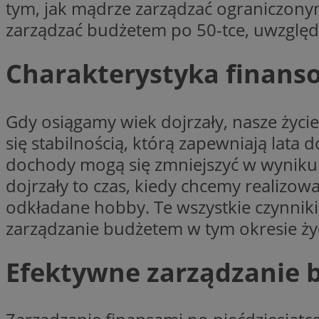
tym, jak mądrze zarządzać ograniczonym
SessID
zarządzać budżetem po 50-tce, uwzględn
QeSessID
MvSessID
Charakterystyka finans
VISITOR_PRIVACY_
Gdy osiągamy wiek dojrzały, nasze życie
się stabilnością, którą zapewniają lat
CookieScriptConse
dochody mogą się zmniejszyć w wyniku
dojrzały to czas, kiedy chcemy realizo
odkładane hobby. Te wszystkie czynniki
__cf_bm
zarządzanie budżetem w tym okresie życi
__cf_bm
Efektywne zarządzanie 