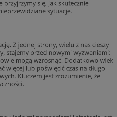
przyjrzymy się, jak skutecznie
yfikator sesji.
nieprzewidziane sytuacje.
yfikator sesji.
yfikator sesji.
o przechowywania
watności dla ich
dane dotyczące zgody
i i ustawienia
 preferencje zostaną
ę. Z jednej strony, wielu z nas cieszy
ch.
ony, stajemy przed nowymi wyzwaniami:
ez usługę Cookie-
eferencji
zdrowie mogą wzrosnąć. Dodatkowo wiek
 pliki cookie. Jest
Cookie-Script.com
ć więcej lub poświęcić czas na długo
wych. Kluczem jest zrozumienie, że
ania ludzi i botów.
ernetowej, ponieważ
yczności.
aportów na temat
towej.
ania ludzi i botów.
ernetowej, ponieważ
aportów na temat
towej.