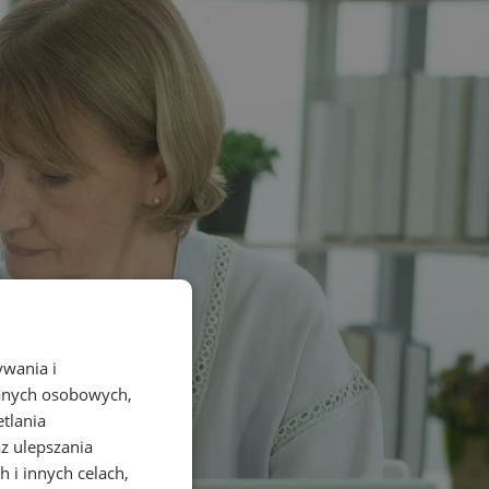
ywania i
danych osobowych,
etlania
az ulepszania
 i innych celach,