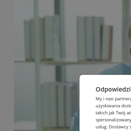
Odpowiedzia
My i nasi partne
uzyskiwania dost
takich jak Twój a
spersonalizowanyc
usług.
Dostawcy s